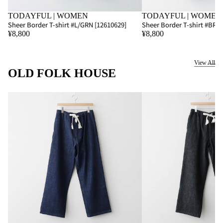
SOLD OUT
TODAYFUL | WOMEN
SOLD OUT
TODAYFUL | WOMEN
Sheer Border T-shirt #L/GRN [12610629]
Sheer Border T-shirt #BRN
¥8,800
¥8,800
View All
OLD FOLK HOUSE