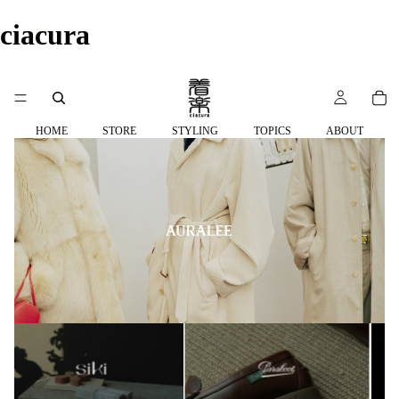
ciacura
HOME
STORE
STYLING
TOPICS
ABOUT