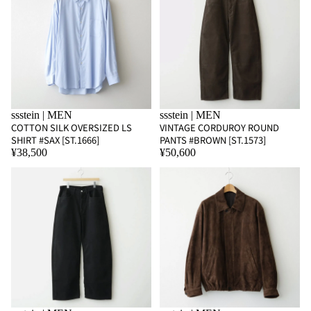
ssstein | MEN
ssstein | MEN
COTTON SILK OVERSIZED LS
VINTAGE CORDUROY ROUND
SHIRT #SAX [ST.1666]
PANTS #BROWN [ST.1573]
¥38,500
¥50,600