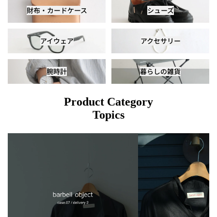
財布・カードケース
シューズ
財布・カードケース
シューズ
アイウェア
アクセサリー
アイウェア
アクセサリー
腕時計
暮らしの雑貨
腕時計
暮らしの雑貨
Product Category
Topics
barbell object - case.07 / delivery 2 |
about - barbell object
2026.8.8(Sat)