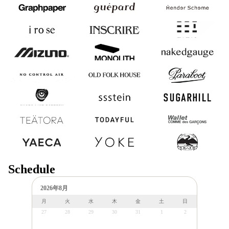
Graphpaper
guepard
Hender Scheme
i ro se
INSCRIRE
mimie
MIZUNO
MONOLITH
nakedgauge
NO CONTROL
OLD FOLK
Paraboot
AIR
HOUSE
SHOES LIKE
ssstein
SUGARHILL
POTTERY
TEATORA
TODAYFUL
Wallet COMME des
GARCONS
YAECA
YOKE
浅野商店
Schedule
2026年8月
月
火
水
木
金
土
日
27
28
29
30
31
1
2