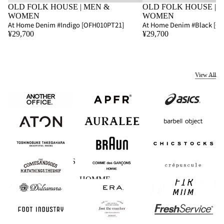
OLD FOLK HOUSE | MEN &
OLD FOLK HOUSE | 
WOMEN
WOMEN
At Home Denim #Indigo [OFH010PT21]
At Home Denim #Black [O
¥29,700
¥29,700
View All
ANOTHER
APFR
asics
OFFICE
ATON
AURALEE
barbell object
BEAUTIFUL
BRAUN
CHICSTOCKS
SHOES
COMESANDGOES
COMME des
crepuscule
GARCONS
HOMME
Dulcamara
ERA.
FIRMUM
FOOT INDUSTRY
foot the coacher
FreshService