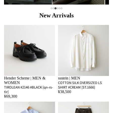
New Arrivals
Hender Scheme | MEN &
ssstein | MEN
COTTON SILK OVERSIZED LS
WOMEN
TIROLEAN #2146 #BLACK [qn-rs-
SHIRT #CREAM [ST.1666]
tir]
¥38,500
¥69,300