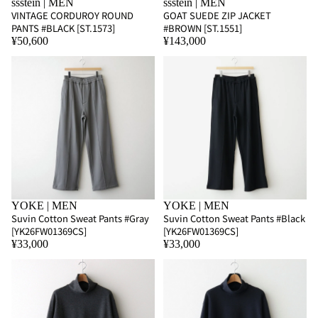
ssstein | MEN
ssstein | MEN
VINTAGE CORDUROY ROUND
GOAT SUEDE ZIP JACKET
PANTS #BLACK [ST.1573]
#BROWN [ST.1551]
¥50,600
¥143,000
YOKE | MEN
YOKE | MEN
Suvin Cotton Sweat Pants #Gray
Suvin Cotton Sweat Pants #Black
[YK26FW01369CS]
[YK26FW01369CS]
¥33,000
¥33,000