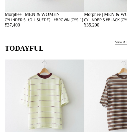
SOLD OUT
Morphee | MEN & WOMEN
SOLD OUT
Morphee | MEN & WO
CYLINDER S（OIL SUEDE） #BROWN [CYS-1]
CYLINDER S #BLACK [CYS-1
¥37,400
¥35,200
View All
TODAYFUL