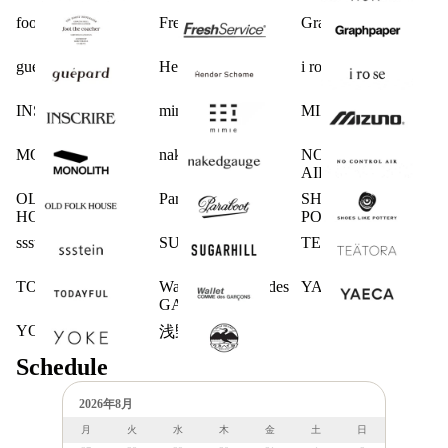
foot the coacher
FreshService
Graphpaper
guepard
Hender Scheme
i ro se
INSCRIRE
mimie
MIZUNO
MONOLITH
nakedgauge
NO CONTROL
AIR
OLD FOLK
Paraboot
SHOES LIKE
HOUSE
POTTERY
ssstein
SUGARHILL
TEATORA
TODAYFUL
Wallet COMME des
YAECA
GARCONS
YOKE
浅野商店
Schedule
2026年8月
月
火
水
木
金
土
日