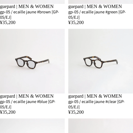
SOLD OUT
guepard | MEN & WOMEN
SOLD OUT
guepard | MEN & WOMEN
gp-05 / ecaille jaune #brown [GP-
gp-05 / ecaille jaune #green [GP-
05/EJ]
05/EJ]
¥35,200
¥35,200
SOLD OUT
guepard | MEN & WOMEN
SOLD OUT
guepard | MEN & WOMEN
gp-05 / ecaille jaune #blue [GP-
gp-05 / ecaille jaune #clear [GP-
05/EJ]
05/EJ]
¥35,200
¥35,200