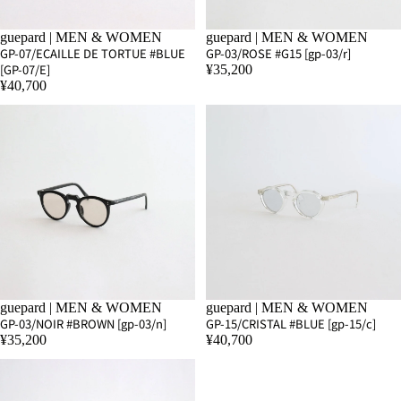
SOLD OUT
guepard | MEN & WOMEN
SOLD OUT
guepard | MEN & WOMEN
GP-07/ECAILLE DE TORTUE #BLUE
GP-03/ROSE #G15 [gp-03/r]
[GP-07/E]
¥35,200
¥40,700
SOLD OUT
guepard | MEN & WOMEN
guepard | MEN & WOMEN
GP-03/NOIR #BROWN [gp-03/n]
GP-15/CRISTAL #BLUE [gp-15/c]
¥35,200
¥40,700