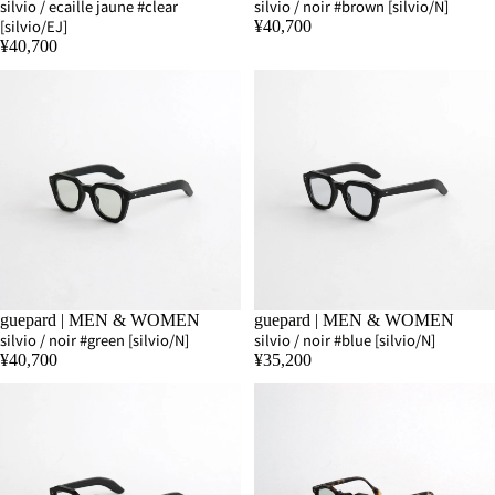
silvio / ecaille jaune #clear
silvio / noir #brown [silvio/N]
[silvio/EJ]
¥40,700
¥40,700
SOLD OUT
guepard | MEN & WOMEN
SOLD OUT
guepard | MEN & WOMEN
silvio / noir #green [silvio/N]
silvio / noir #blue [silvio/N]
¥40,700
¥35,200