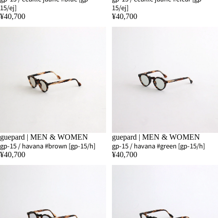
15/ej]
15/ej]
¥40,700
¥40,700
guepard | MEN & WOMEN
SOLD OUT
guepard | MEN & WOMEN
gp-15 / havana #brown [gp-15/h]
gp-15 / havana #green [gp-15/h]
¥40,700
¥40,700