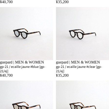
¥40,700
¥35,200
SOLD OUT
guepard | MEN & WOMEN
SOLD OUT
guepard | MEN & WOMEN
gp-21 / ecaille jaune #blue [gp-
gp-21 / ecaille jaune #clear [gp-
21/ej]
21/ej]
¥40,700
¥35,200