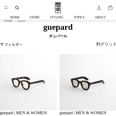
HOME
STORE
STYLING
TOPICS
ABOUT
STORE
guepard
guepard
フィルター
列グリッ
guepard | MEN & WOMEN
SOLD OUT
guepard | MEN & WOMEN