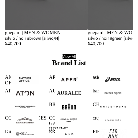
guepard | MEN & WOMEN
guepard | MEN & WO
silvio / noir #brown [silvio/N]
silvio / noir #green [silvio/
¥40,700
¥40,700
View All
Brand List
ANOTHER
APFR
asics
OFFICE
ATON
AURALEE
barbell object
BRAUN
CHICSTOCKS
COMESANDGOES
COMME des
crepuscule
GARCONS
HOMME
Dulcamara
ERA.
FIRMUM