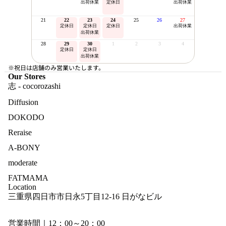
出荷休業
定休日
出荷休業
21
22
23
24
25
26
27
定休日
定休日
定休日
出荷休業
出荷休業
28
29
30
1
2
3
4
定休日
定休日
出荷休業
※祝日は店舗のみ営業いたします。
Our Stores
志 - cocorozashi
Diffusion
DOKODO
Reraise
A-BONY
moderate
FATMAMA
Location
三重県四日市市日永5丁目12-16 日がなビル
営業時間｜12：00～20：00