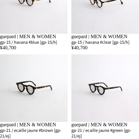
SOLD OUT
guepard | MEN & WOMEN
SOLD OUT
guepard | MEN & WOMEN
gp-15 / havana #blue [gp-15/h]
gp-15 / havana #clear [gp-15/h]
¥40,700
¥40,700
guepard | MEN & WOMEN
SOLD OUT
guepard | MEN & WOMEN
gp-21 / ecaille jaune #brown [gp-
gp-21 / ecaille jaune #green [gp-
21/ej]
21/ej]