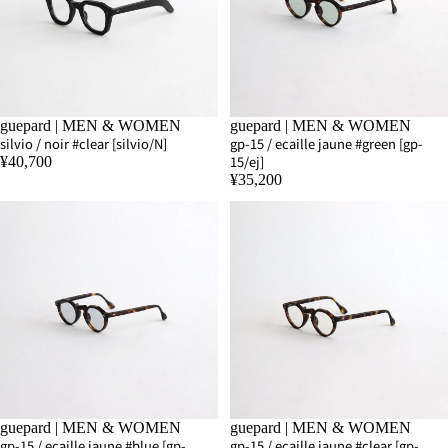
SOLD OUT
guepard | MEN & WOMEN
SOLD OUT
guepard | MEN & WOMEN
silvio / noir #clear [silvio/N]
gp-15 / ecaille jaune #green [gp-
15/ej]
¥40,700
¥35,200
guepard | MEN & WOMEN
guepard | MEN & WOMEN
gp-15 / ecaille jaune #blue [gp-
gp-15 / ecaille jaune #clear [gp-