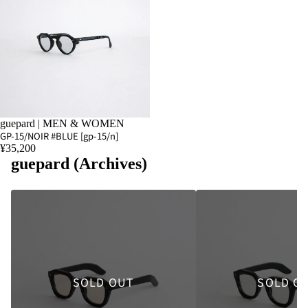
SOLD OUT
guepard | MEN & WOMEN
GP-15/NOIR #BLUE [gp-15/n]
¥35,200
guepard (Archives)
SOLD OUT
SOLD O