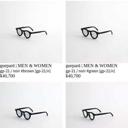
SOLD OUT
guepard | MEN & WOMEN
guepard | MEN & WOMEN
gp-21 / noir #brown [gp-21/n]
gp-21 / noir #green [gp-21/n]
¥40,700
¥40,700