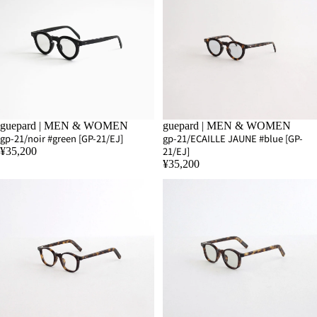
SOLD OUT
guepard | MEN & WOMEN
SOLD OUT
guepard | MEN & WOMEN
gp-21/noir #green [GP-21/EJ]
gp-21/ECAILLE JAUNE #blue [GP-
21/EJ]
¥35,200
¥35,200