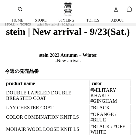
HOME
STORE
STYLING
TOPICS
ABOUT
STORE
TOPICS
stein | New arrival - 9/23(Sat.)
stein | New arrival - 9/23(Sat.)
stein 2023 Autumn – Winter
-New arrival-
今週の発売品番
product name
color
#MILITARY
DOUBLE LAPELED DOUBLE
KHAKI /
BREASTED COAT
#GINGHAM
LAY CHESTER COAT
#BLACK
#ORANGE /
COLOR COMBINATION KNIT LS
#BLUE
#BLACK / #OFF
MOHAIR WOOL LOOSE KNIT LS
WHITE