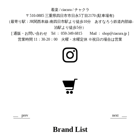
着楽 / ciacura / チャクラ
〒510-0885 三重県四日市市日永5丁目2170 (駐車場有)
（最寄り駅：JR関西本線-南四日市駅より徒歩10分 あすなろう鉄道内部線-
泊駅より徒歩5分）
[ 通販・お問い合わせ Tel ： 059-349-6815 Mail ： shop@ciacura.jp ]
営業時間 11：30-20：00 火曜・水曜定休 ※祝日の場合は営業
prev
next
Brand List