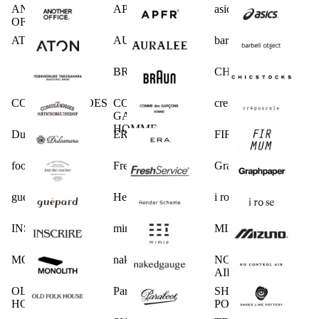
ANOTHER
APFR
asics
OFFICE
ATON
AURALEE
barbell object
BRAUN
CHICSTOCKS
COMESANDGOES
COMME des
crepuscule
GARCONS
HOMME
Dulcamara
ERA.
FIRMUM
foot the coacher
FreshService
Graphpaper
guepard
Hender Scheme
i ro se
INSCRIRE
mimie
MIZUNO
MONOLITH
nakedgauge
NO CONTROL
AIR
OLD FOLK
Paraboot
SHOES LIKE
HOUSE
POTTERY