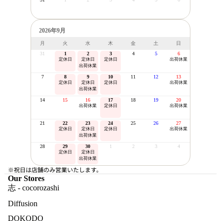
2026年9月
月
火
水
木
金
土
日
31
1
2
3
4
5
6
定休日
定休日
定休日
出荷休業
出荷休業
7
8
9
10
11
12
13
定休日
定休日
定休日
出荷休業
出荷休業
14
15
16
17
18
19
20
出荷休業
定休日
出荷休業
21
22
23
24
25
26
27
定休日
定休日
定休日
出荷休業
出荷休業
28
29
30
1
2
3
4
定休日
定休日
出荷休業
※祝日は店舗のみ営業いたします。
Our Stores
志 - cocorozashi
Diffusion
DOKODO