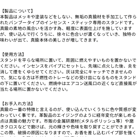
【製品について】
本製品はメッキや塗装などをしない、無垢の真鍮材を手加工して作ら
れたバンブータイプのインセンス・スティック専用のスタンドです。
真鍮の素地の風合いを活かす為、軽度に表面仕上げを施しています
が、使い込んで行くうちに、徐々に色合いが濃くなっていき、独特の
味わいが出て、真鍮本体の美しさが増してきます。
【使用方法】
スタンドを平らな場所に置いて、周囲に燃えやすいものを置かないで
ください。インセンスをパイプにセットし、先端に点火した後、炎を
消して煙をくゆらせてください。灰は完全にキャッチできませんの
で、気になる方は不燃性のトレーなどの受け皿になるものをスタンド
の下に置いてください。燃焼中はエアコン送風口の近くなど直接風が
当たる場所に置かないでください。
【お手入れ方法】
真鍮の一番の特徴と言えるのが、使い込んでいくうちに色や質感が変
わっていく事です。革製品のエイジングのように経年変化が楽しめる
点は真鍮の魅力です。市販の金属研磨材(メタルポリッシュ等）や磨
きクロスなどで磨けば、元の輝きや色味を取り戻すことができます。
この際、破損の原因になりますので、お香を差し込むパイプ部を強く