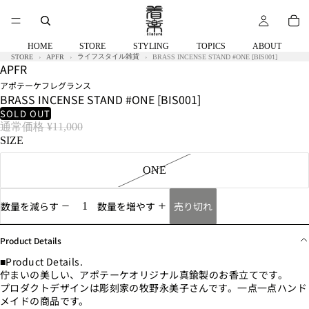
HOME
STORE
STYLING
TOPICS
ABOUT
ライフスタイル雑貨
STORE
APFR
BRASS INCENSE STAND #ONE [BIS001]
APFR
アポテーケフレグランス
BRASS INCENSE STAND #ONE [BIS001]
SOLD OUT
通常価格
¥11,000
SIZE
ONE
売り切れ
数量を減らす
数量を増やす
Product Details
■Product Details.
佇まいの美しい、アポテーケオリジナル真鍮製のお香立てです。
プロダクトデザインは彫刻家の牧野永美子さんです。一点一点ハンド
メイドの商品です。