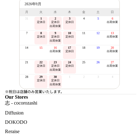
2026年9月
月
火
水
木
金
土
日
31
1
2
3
4
5
6
定休日
定休日
定休日
出荷休業
出荷休業
7
8
9
10
11
12
13
定休日
定休日
定休日
出荷休業
出荷休業
14
15
16
17
18
19
20
出荷休業
定休日
出荷休業
21
22
23
24
25
26
27
定休日
定休日
定休日
出荷休業
出荷休業
28
29
30
1
2
3
4
定休日
定休日
出荷休業
※祝日は店舗のみ営業いたします。
Our Stores
志 - cocorozashi
Diffusion
DOKODO
Reraise