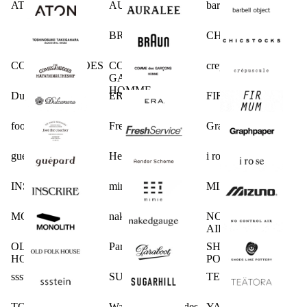
ATON
AURALEE
barbell object
BRAUN
CHICSTOCKS
COMESANDGOES
COMME des
crepuscule
GARCONS
HOMME
Dulcamara
ERA.
FIRMUM
foot the coacher
FreshService
Graphpaper
guepard
Hender Scheme
i ro se
INSCRIRE
mimie
MIZUNO
MONOLITH
nakedgauge
NO CONTROL
AIR
OLD FOLK
Paraboot
SHOES LIKE
HOUSE
POTTERY
ssstein
SUGARHILL
TEATORA
TODAYFUL
Wallet COMME des
YAECA