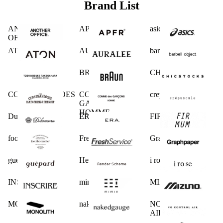
Brand List
ANOTHER
APFR
asics
OFFICE
ATON
AURALEE
barbell object
BRAUN
CHICSTOCKS
COMESANDGOES
COMME des
crepuscule
GARCONS
HOMME
Dulcamara
ERA.
FIRMUM
foot the coacher
FreshService
Graphpaper
guepard
Hender Scheme
i ro se
INSCRIRE
mimie
MIZUNO
MONOLITH
nakedgauge
NO CONTROL
AIR