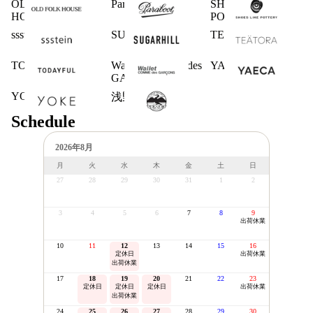
OLD FOLK
Paraboot
SHOES LIKE
HOUSE
POTTERY
ssstein
SUGARHILL
TEATORA
TODAYFUL
Wallet COMME des
YAECA
GARCONS
YOKE
浅野商店
Schedule
2026年8月
月
火
水
木
金
土
日
27
28
29
30
31
1
2
3
4
5
6
7
8
9
出荷休業
10
11
12
13
14
15
16
定休日
出荷休業
出荷休業
17
18
19
20
21
22
23
定休日
定休日
定休日
出荷休業
出荷休業
24
25
26
27
28
29
30