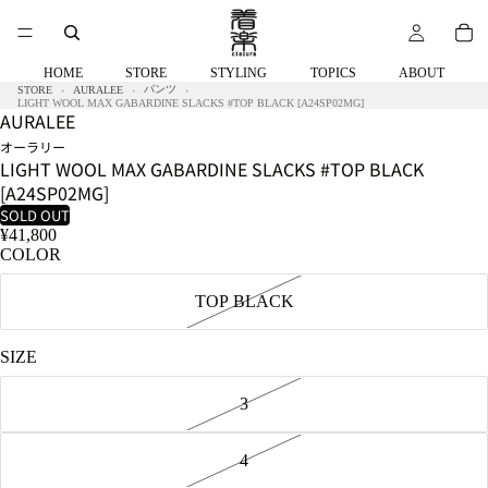
HOME
STORE
STYLING
TOPICS
ABOUT
パンツ
STORE
AURALEE
LIGHT WOOL MAX GABARDINE SLACKS #TOP BLACK [A24SP02MG]
AURALEE
オーラリー
LIGHT WOOL MAX GABARDINE SLACKS #TOP BLACK
[A24SP02MG]
SOLD OUT
¥41,800
COLOR
TOP BLACK
SIZE
3
4