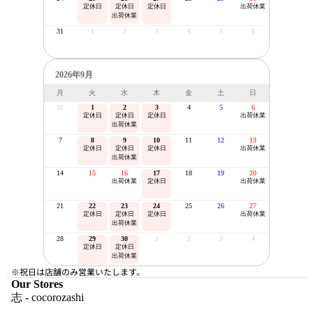
定休日
定休日
定休日
出荷休業
出荷休業
31
1
2
3
4
5
6
2026年9月
月
火
水
木
金
土
日
31
1
2
3
4
5
6
定休日
定休日
定休日
出荷休業
出荷休業
7
8
9
10
11
12
13
定休日
定休日
定休日
出荷休業
出荷休業
14
15
16
17
18
19
20
出荷休業
定休日
出荷休業
21
22
23
24
25
26
27
定休日
定休日
定休日
出荷休業
出荷休業
28
29
30
1
2
3
4
定休日
定休日
出荷休業
※祝日は店舗のみ営業いたします。
Our Stores
志 - cocorozashi