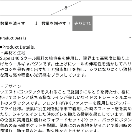
5
売り切れ
数量を減らす
数量を増やす
Product Details
■Product Details.
・素材と生地
Super140'Sウール原料の梳毛糸を使用し、限界まで高密度に織り上
げたウールギャバジンです。仕上げにウールの伸縮性を活かしてハリ
やコシを最も強く出す加工と撥水加工を施し、シワになりにくい独特
な落ち感や程良い光沢感をプラスしています。
・デザイン
ウエストに2つタックを入れることで腿回りにゆとりを持たせ、裾に
掛けてストンと落ちる様なラインが美しいワイドストレートシルエッ
トのスラックスです。フロントはYKKファスナーを採用したジッパー
フライ仕様。腰裏に別生地を貼る事で着用した時のフィット感を高め
たり、シャツをインした時のズレを抑える役割を果たしています。腰
の位置に実用性に優れたフォワードセットポケット、バックにボタン
留めの両玉縁ポケットを配置。腿裏にのみ裏地を貼ることで着用時の
足通り、動き易さと共に耐久性を向上させています。