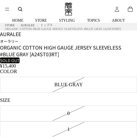
HOME
STORE
STYLING
TOPICS
ABOUT
トップス
STORE
AURALEE
ORGANIC COTTON HIGH GAUGE JERSEY SLEEVELESS #BLUE GRAY [A24ST03RT]
AURALEE
オーラリー
ORGANIC COTTON HIGH GAUGE JERSEY SLEEVELESS
#BLUE GRAY [A24ST03RT]
SOLD OUT
¥15,400
COLOR
BLUE GRAY
SIZE
0
1