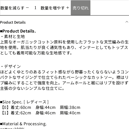
売り切れ
数量を減らす
数量を増やす
Product Details
■Product Details.
・素材と生地
上質なオーガニックコットン原料を使用したフラットな天竺編みの生
地を使用。肌当たりが良く通気性もあり、インナーとしてもトップス
としても着用可能な万能な生地感です。
・デザイン
ほどよくゆとりのあるフィット感ながら野暮ったくならないようコン
パクトなサイジングで仕立てられたベーシックなカットソー。襟はリ
ブ編みにすることで強度を向上。アームホールと裾にはリブを設けず
主張の少ないシンプルな仕立てに。
■Size Spec. [ レディース ]
【0】着丈:60cm 身幅:44cm 肩幅:38cm
【1】着丈:62cm 身幅:46cm 肩幅:40cm
■Material & Processing.