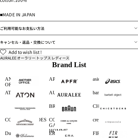
cotton:100%
■MADE IN JAPAN
ご利用可能なお支払い方法
キャンセル・返品・交換について
Add to wish list !
AURALEE
オーラリー
トップス
レディース
Brand List
ANOTHER
APFR
asics
OFFICE
ATON
AURALEE
barbell object
BRAUN
CHICSTOCKS
COMESANDGOES
COMME des
crepuscule
GARCONS
HOMME
Dulcamara
ERA.
FIRMUM