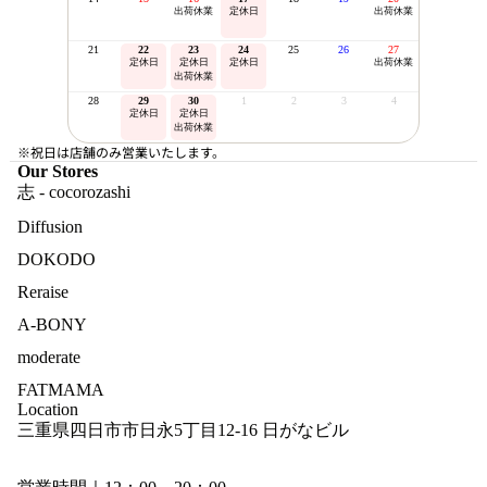
出荷休業
定休日
出荷休業
21
22
23
24
25
26
27
定休日
定休日
定休日
出荷休業
出荷休業
28
29
30
1
2
3
4
定休日
定休日
出荷休業
※祝日は店舗のみ営業いたします。
Our Stores
志 - cocorozashi
Diffusion
DOKODO
Reraise
A-BONY
moderate
FATMAMA
Location
三重県四日市市日永5丁目12-16 日がなビル