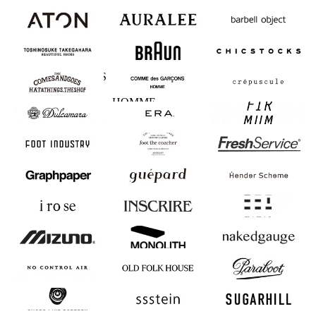
ATON
AURALEE
barbell object
BEAUTIFUL
BRAUN
CHICSTOCKS
SHOES
COMESANDGOES
COMME des
crepuscule
GARCONS
HOMME
Dulcamara
ERA.
FIRMUM
FOOT INDUSTRY
foot the coacher
FreshService
Graphpaper
guepard
Hender Scheme
i ro se
INSCRIRE
mimie
MIZUNO
MONOLITH
nakedgauge
NO CONTROL
OLD FOLK
Paraboot
AIR
HOUSE
SHOES LIKE
ssstein
SUGARHILL
POTTERY