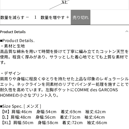
XL
売り切れ
数量を減らす
数量を増やす
Product Details
■Product Details.
・素材と生地
高品質な綿糸を用いて時間を掛けて丁寧に編み立てたコットン天竺を
使用。程良く厚みがあり、サラッとした着心地でとても上質な素材で
す。
・デザイン
肩周りや身幅に程良くゆとりを持たせた上品な印象のレギュラーシル
エット。ネックラインを同素材のリブでバインダー処理を施すことで
耐久性を高めています。左胸ポケットにCOMME des GARCONS
HOMMEの小さなプリント入り。
■Size Spec. [ メンズ ]
【M】肩幅:46cm 身幅:54cm 着丈:69cm 袖丈:62cm
【L】肩幅:48cm 身幅:56cm 着丈:71cm 袖丈:64cm
【XL】肩幅:50cm 身幅:58cm 着丈:72cm 袖丈:66cm