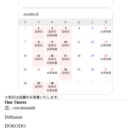
2026年9月
月
火
水
木
金
土
日
31
1
2
3
4
5
6
定休日
定休日
定休日
出荷休業
出荷休業
7
8
9
10
11
12
13
定休日
定休日
定休日
出荷休業
出荷休業
14
15
16
17
18
19
20
定休日
定休日
定休日
出荷休業
出荷休業
21
22
23
24
25
26
27
出荷休業
定休日
出荷休業
28
29
30
1
2
3
4
定休日
定休日
出荷休業
※祝日は店舗のみ営業いたします。
Our Stores
志 - cocorozashi
Diffusion
DOKODO