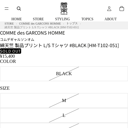
ラ):172cm
58kg
着
用
HOME
STORE
STYLING
TOPICS
ABOUT
サ
トップス
STORE
COMME des GARCONS HOMME
イ
綿天竺 製品プリント L/S Tシャツ #BLACK [HM-T102-051]
COMME des GARCONS HOMME
ズ:Ⅿ
コムデギャルソンオム
綿天竺 製品プリント L/S Tシャツ #BLACK [HM-T102-051]
SOLD OUT
¥15,400
COLOR
BLACK
SIZE
M
L