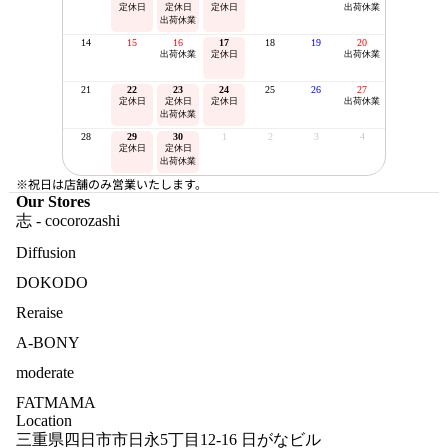
定休日
定休日
定休日
出荷休業
出荷休業
14
15
16
17
18
19
20
出荷休業
定休日
出荷休業
21
22
23
24
25
26
27
定休日
定休日
定休日
出荷休業
出荷休業
28
29
30
1
2
3
4
定休日
定休日
出荷休業
※祝日は店舗のみ営業いたします。
Our Stores
志 - cocorozashi
Diffusion
DOKODO
Reraise
A-BONY
moderate
FATMAMA
Location
三重県四日市市日永5丁目12-16 日がなビル