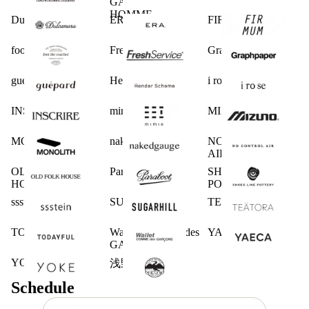
GARCONS
HOMME
Dulcamara
ERA.
FIRMUM
foot the coacher
FreshService
Graphpaper
guepard
Hender Scheme
i ro se
INSCRIRE
mimie
MIZUNO
MONOLITH
nakedgauge
NO CONTROL
AIR
OLD FOLK
Paraboot
SHOES LIKE
HOUSE
POTTERY
ssstein
SUGARHILL
TEATORA
TODAYFUL
Wallet COMME des
YAECA
GARCONS
YOKE
浅野商店
Schedule