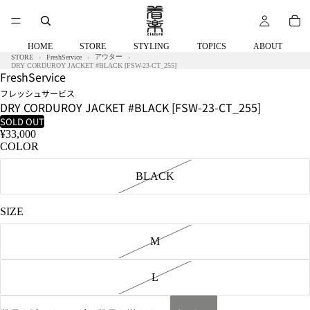
ラ):172cm
58kg
着
用
HOME
STORE
STYLING
TOPICS
ABOUT
サ
アウター
STORE
FreshService
イ
DRY CORDUROY JACKET #BLACK [FSW-23-CT_255]
FreshService
ズ:L
フレッシュサービス
DRY CORDUROY JACKET #BLACK [FSW-23-CT_255]
SOLD OUT
¥33,000
COLOR
BLACK
SIZE
M
L