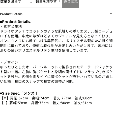
売り切れ
数量を減らす
数量を増やす
Product Details
■Product Details.
・素材と生地
ドライなタッチでコットンのような肌触りのポリエステル製コーデュ
ロイを使用。中太の畝がほどよくカジュアルな見え方となっており、
オンにもオフにも着ていける雰囲気に。ポリエステル製のため
軽く速
乾性に優れており、快適な着心地がお楽しみいただけます。裏地には
滑りの良いポリエステルサテン生地を使用しています。
・デザイン
ゆったりとしたオーバーシルエットで製作されたテーラードジャケッ
ト型の一着。左胸に胸ポケットと身頃の両サイドにフラップ付きポケ
ットを設計。内側も両サイドに胸ポケットが設計されているのが嬉し
い仕様。
袖口のスナップで袖丈の調整が可能。
■Size Spec. [ メンズ ]
【M】
肩幅:57cm 身幅:74cm 着丈:77cm 袖丈:60cm
【L】肩幅:59cm 身幅:75cm 着丈:80cm 袖丈:61cm