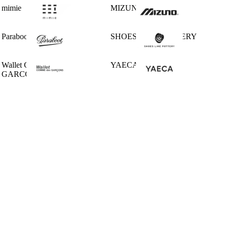
mimie
MIZUNO
Paraboot
SHOES LIKE POTTERY
Wallet COMME des
YAECA
GARCONS