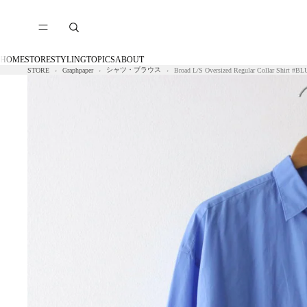
HOME
STORE
STYLING
TOPICS
ABOUT
シャツ・ブラウス
STORE
Graphpaper
Broad L/S Oversized Regular Collar Shirt #B