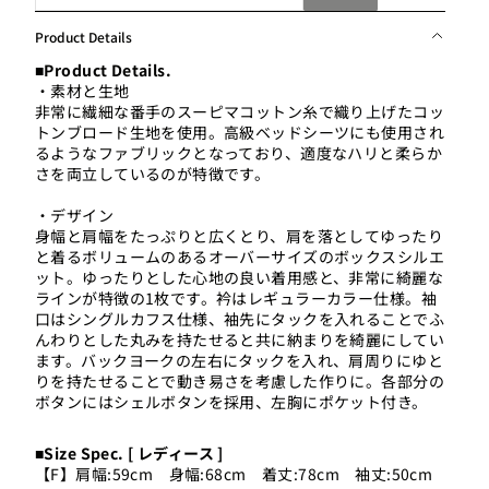
Product Details
■Product Details.
・素材と生地
非常に繊細な番手のスーピマコットン糸で織り上げたコッ
トンブロード生地を使用。高級ベッドシーツにも使用され
るようなファブリックとなっており、適度なハリと柔らか
さを両立しているのが特徴です。
・デザイン
身幅と肩幅をたっぷりと広くとり、肩を落としてゆったり
と着るボリュームのあるオーバーサイズのボックスシルエ
ット。ゆったりとした心地の良い着用感と、非常に綺麗な
ラインが特徴の1枚です。衿はレギュラーカラー仕様。袖
口はシングルカフス仕様、袖先にタックを入れることでふ
んわりとした丸みを持たせると共に納まりを綺麗にしてい
ます。バックヨークの左右にタックを入れ、肩周りにゆと
りを持たせることで動き易さを考慮した作りに。各部分の
ボタンにはシェルボタンを採用、左胸にポケット付き。
■Size Spec. [ レディース ]
【F】肩幅:59cm 身幅:68cm 着丈:78cm 袖丈:50cm