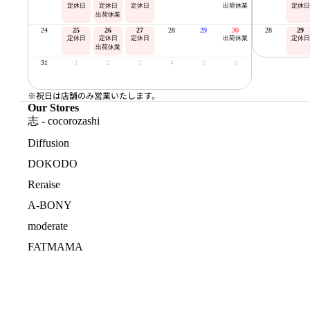
定休日
定休日
定休日
出荷休業
定休日
出荷休業
24
25
26
27
28
29
30
28
29
定休日
定休日
定休日
出荷休業
定休日
出荷休業
31
1
2
3
4
5
6
※祝日は店舗のみ営業いたします。
Our Stores
志 - cocorozashi
Diffusion
DOKODO
Reraise
A-BONY
moderate
FATMAMA