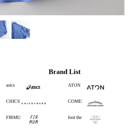
Brand List
asics
ATON
CHICSTOCKS
COMESANDGOES
FIRMUM
foot the coacher