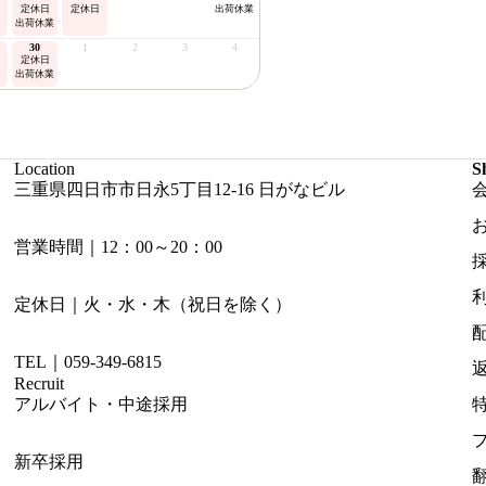
定休日
定休日
出荷休業
出荷休業
30
1
2
3
4
定休日
出荷休業
Location
S
三重県四日市市日永5丁目12-16 日がなビル
営業時間｜12：00～20：00
定休日｜火・水・木（祝日を除く）
TEL｜059-349-6815
Recruit
アルバイト・中途採用
新卒採用