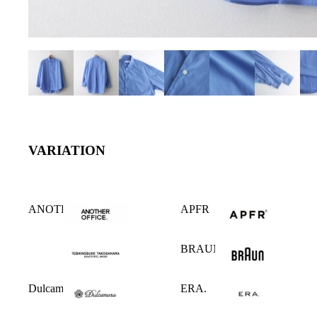
VARIATION
ANOTHER OFFICE
APFR
BRAUN
Dulcamara
ERA.