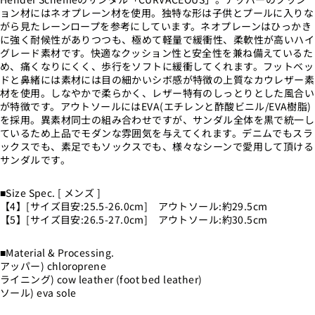
ョン材にはネオプレーン材を使用。独特な形は子供とプールに入りな
がら見たレーンロープを参考にしています。ネオプレーンはひっかき
に強く耐候性がありつつも、極めて軽量で緩衝性、柔軟性が高いハイ
グレード素材です。快適なクッション性と安全性を兼ね備えているた
め、痛くなりにくく、歩行をソフトに緩衝してくれます。フットベッ
ドと鼻緒には素材には目の細かいシボ感が特徴の上質なカウレザー素
材を使用。しなやかで柔らかく、レザー特有のしっとりとした風合い
が特徴です。アウトソールにはEVA(エチレンと酢酸ビニル/EVA樹脂)
を採用。異素材同士の組み合わせですが、サンダル全体を黒で統一し
ているため上品でモダンな雰囲気を与えてくれます。デニムでもスラ
ックスでも、素足でもソックスでも、様々なシーンで愛用して頂ける
サンダルです。
■Size Spec. [ メンズ ]
【4】[サイズ目安:25.5-26.0cm] アウトソール:約29.5cm
【5】[サイズ目安:26.5-27.0cm] アウトソール:約30.5cm
■Material & Processing.
アッパー) chloroprene
ライニング) cow leather (foot bed leather)
ソール) eva sole