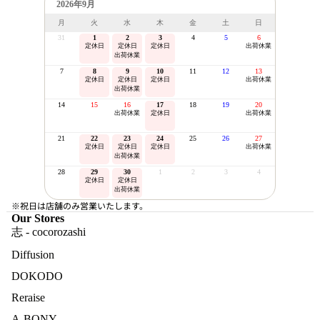
2026年9月
月
火
水
木
金
土
日
31
1
2
3
4
5
6
定休日
定休日
定休日
出荷休業
出荷休業
7
8
9
10
11
12
13
定休日
定休日
定休日
出荷休業
出荷休業
14
15
16
17
18
19
20
出荷休業
定休日
出荷休業
21
22
23
24
25
26
27
定休日
定休日
定休日
出荷休業
出荷休業
28
29
30
1
2
3
4
定休日
定休日
出荷休業
※祝日は店舗のみ営業いたします。
Our Stores
志 - cocorozashi
Diffusion
DOKODO
Reraise
A-BONY