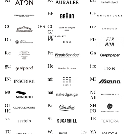
ATON
AURALEE
barbell object
BRAUN
CHICSTOCKS
COMESANDGOES
COMME des
crepuscule
GARCONS
HOMME
Dulcamara
ERA.
FIRMUM
foot the coacher
FreshService
Graphpaper
guepard
Hender Scheme
i ro se
INSCRIRE
mimie
MIZUNO
MONOLITH
nakedgauge
NO CONTROL
AIR
OLD FOLK
Paraboot
SHOES LIKE
HOUSE
POTTERY
ssstein
SUGARHILL
TEATORA
TODAYFUL
Wallet COMME des
YAECA