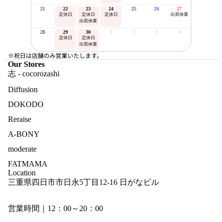
21
22
23
24
25
26
27
定休日
定休日
定休日
出荷休業
出荷休業
28
29
30
1
2
3
4
定休日
定休日
出荷休業
※祝日は店舗のみ営業いたします。
Our Stores
志 - cocorozashi
Diffusion
DOKODO
Reraise
A-BONY
moderate
FATMAMA
Location
三重県四日市市日永5丁目12-16 日がなビル
営業時間｜12：00～20：00