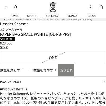
性
モ
デ
ル
HOME
STORE
STYLING
TOPICS
ABOUT
(ハ
バッグ
STORE
Hender Scheme
PAPER BAG SMALL #WHITE [OL-RB-PPS]
Hender Scheme
ラ):172cm
エンダースキーマ
PAPER BAG SMALL #WHITE [OL-RB-PPS]
SOLD OUT
¥28,600
SIZE
ONE
売り切れ
数量を減らす
数量を増やす
Product Details
■Product Details.
Hender Schemeのレザートートバッグ。ちょっとしたお出掛けに便
利な小さめサイズ。紙製のショピングバッグを模したデザインが印象
的です。本体にはシボ型押しの牛革を使用しています。ハンドル部分