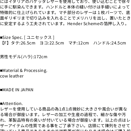
にはイタリアのバケッタレザーを使用しており、使い込むことで徐々
に手に馴染んできます。ハンドルと本体の縫い付けは手縫いによって
特徴的に仕上げられています。マチ部分のレザーは１枚パーツで、底
面ギリギリまで切り込みを入れることでメリハリを出し、置いたとき
に安定するよう工夫されています。Hender Schemeの箔押し入り。
■Size Spec. [ ユニセックス ]
【F】タテ:26.5cm ヨコ:22.5cm マチ:12cm ハンドル:24.5cm
男性モデル(ハラ):172cm
■Material & Processing.
cow leather
■MADE IN JAPAN
■Attention.
レザーを使用している商品の為1点1点微妙に大きさや風合いが異な
る場合が御座います。レザーの加工や生産の過程で、細かな傷や汚
れ、革製品特有の臭いが付いている場合が御座います。以上の点はレ
ザーアイテムの性質である事をご了承下さい。店頭にて陳列をさせて