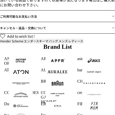
頂いている商品でありますので状態等が気になります場合はご購入前
にお問い合わせ下さい。
ご利用可能なお支払い方法
キャンセル・返品・交換について
Add to wish list !
Hender Scheme
エンダースキーマ
バッグ
メンズ
レディース
Brand List
ANOTHER
APFR
asics
OFFICE
ATON
AURALEE
barbell object
BRAUN
CHICSTOCKS
COMESANDGOES
COMME des
crepuscule
GARCONS
HOMME
Dulcamara
ERA.
FIRMUM