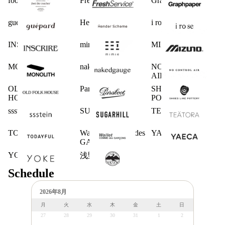
foot the coacher
FreshService
Graphpaper
guepard
Hender Scheme
i ro se
INSCRIRE
mimie
MIZUNO
MONOLITH
nakedgauge
NO CONTROL
AIR
OLD FOLK
Paraboot
SHOES LIKE
HOUSE
POTTERY
ssstein
SUGARHILL
TEATORA
TODAYFUL
Wallet COMME des
YAECA
GARCONS
YOKE
浅野商店
Schedule
2026年8月
月
火
水
木
金
土
日
27
28
29
30
31
1
2