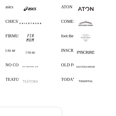
asics
ATON
CHICSTOCKS
COMESANDGOES
FIRMUM
foot the coacher
i ro se
INSCRIRE
NO CONTROL AIR
OLD FOLK HOUSE
TEATORA
TODAYFUL