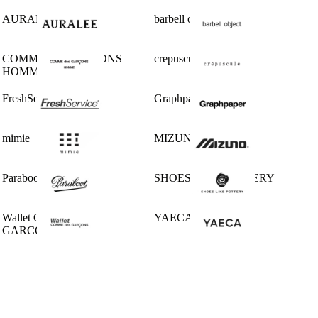
AURALEE
barbell object
COMME des GARCONS
crepuscule
HOMME
FreshService
Graphpaper
mimie
MIZUNO
Paraboot
SHOES LIKE POTTERY
Wallet COMME des
YAECA
GARCONS