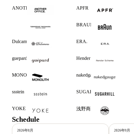
ANOTHER OFFICE
APFR
BRAUN
Dulcamara
ERA.
guepard
Hender Scheme
MONOLITH
nakedgauge
ssstein
SUGARHILL
YOKE
浅野商店
Schedule
2026年8月
2026年9月