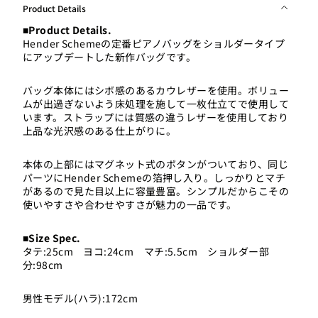
Product Details
■Product Details.
Hender Schemeの定番ピアノバッグをショルダータイプ
にアップデートした新作バッグです。
バッグ本体にはシボ感のあるカウレザーを使用。ボリュー
ムが出過ぎないよう床処理を施して一枚仕立てで使用して
います。ストラップには質感の違うレザーを使用しており
上品な光沢感のある仕上がりに。
本体の上部にはマグネット式のボタンがついており、同じ
パーツにHender Schemeの箔押し入り。しっかりとマチ
があるので見た目以上に容量豊富。シンプルだからこその
使いやすさや合わせやすさが魅力の一品です。
■Size Spec.
タテ:25cm ヨコ:24cm マチ:5.5cm ショルダー部
分:98cm
男性モデル(ハラ):172cm