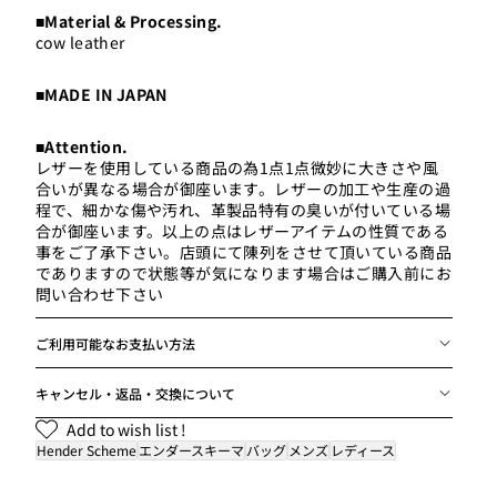
■Material & Processing.
cow leather
男性モデル(ハラ):17
■MADE IN JAPAN
■Attention.
レザーを使用している商品の為1点1点微妙に大きさや風
合いが異なる場合が御座います。レザーの加工や生産の過
程で、細かな傷や汚れ、革製品特有の臭いが付いている場
合が御座います。以上の点はレザーアイテムの性質である
事をご了承下さい。店頭にて陳列をさせて頂いている商品
でありますので状態等が気になります場合はご購入前にお
問い合わせ下さい
ご利用可能なお支払い方法
キャンセル・返品・交換について
Add to wish list !
Hender Scheme
エンダースキーマ
バッグ
メンズ
レディース