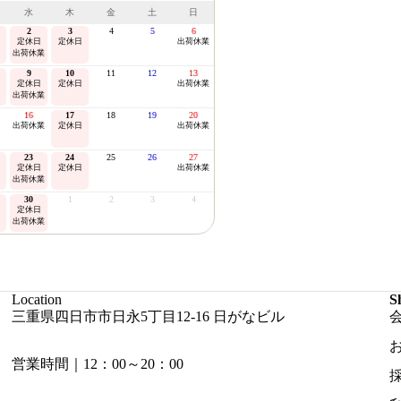
水
木
金
土
日
2
3
4
5
6
定休日
定休日
出荷休業
出荷休業
9
10
11
12
13
定休日
定休日
出荷休業
出荷休業
16
17
18
19
20
出荷休業
定休日
出荷休業
23
24
25
26
27
定休日
定休日
出荷休業
出荷休業
30
1
2
3
4
定休日
出荷休業
Location
S
三重県四日市市日永5丁目12-16 日がなビル
営業時間｜12：00～20：00