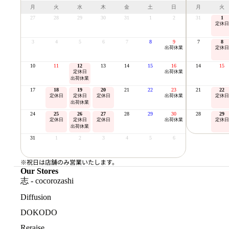
月
火
水
木
金
土
日
月
火
27
28
29
30
31
1
2
31
1
定休日
3
4
5
6
7
8
9
7
8
出荷休業
定休日
10
11
12
13
14
15
16
14
15
定休日
出荷休業
出荷休業
17
18
19
20
21
22
23
21
22
定休日
定休日
定休日
出荷休業
定休日
出荷休業
24
25
26
27
28
29
30
28
29
定休日
定休日
定休日
出荷休業
定休日
出荷休業
31
1
2
3
4
5
6
※祝日は店舗のみ営業いたします。
Our Stores
志 - cocorozashi
Diffusion
DOKODO
Reraise