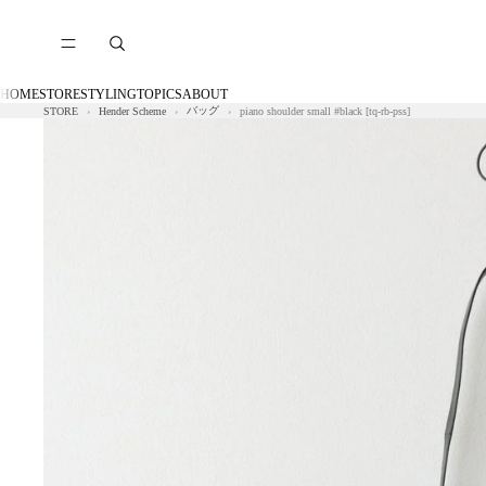
HOME
STORE
STYLING
TOPICS
ABOUT
バッグ
STORE
Hender Scheme
piano shoulder small #black [tq-rb-pss]