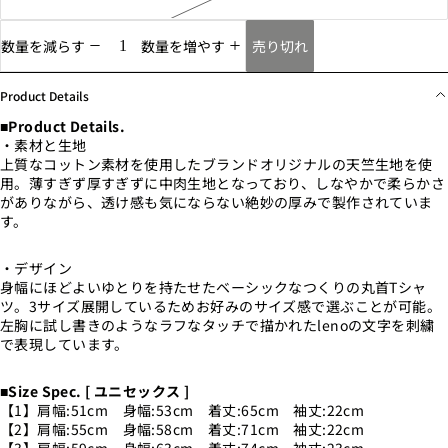
売り切れ
数量を減らす
数量を増やす
Product Details
■Product Details.
・素材と生地
上質なコットン素材を使用したブランドオリジナルの天竺生地を使
用。薄すぎず厚すぎずに中肉生地となっており、しなやかで柔らかさ
がありながら、透け感も気にならない絶妙の厚みで製作されていま
す。
・デザイン
身幅にほどよいゆとりを持たせたベーシックなつくりの丸首Tシャ
ツ。3サイズ展開しているためお好みのサイズ感で選ぶことが可能。
左胸に試し書きのようなラフなタッチで描かれたlenoの文字を刺繍
で表現しています。
■Size Spec. [ ユニセックス ]
【1】肩幅:51cm 身幅:53cm 着丈:65cm 袖丈:22cm
【2】肩幅:55cm 身幅:58cm 着丈:71cm 袖丈:22cm