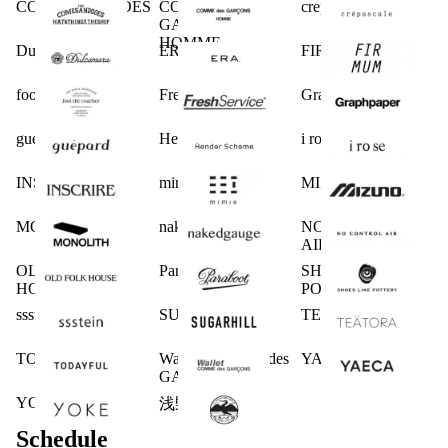
COMESANDGOES
COMME des
crepuscule
GARCONS
HOMME
Dulcamara
ERA.
FIRMUM
foot the coacher
FreshService
Graphpaper
guepard
Hender Scheme
i ro se
INSCRIRE
mimie
MIZUNO
MONOLITH
nakedgauge
NO CONTROL
AIR
OLD FOLK
Paraboot
SHOES LIKE
HOUSE
POTTERY
ssstein
SUGARHILL
TEATORA
TODAYFUL
Wallet COMME des
YAECA
GARCONS
YOKE
浅野商店
Schedule