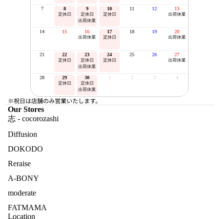
7
8
9
10
11
12
13
定休日
定休日
定休日
出荷休業
出荷休業
14
15
16
17
18
19
20
出荷休業
定休日
出荷休業
21
22
23
24
25
26
27
定休日
定休日
定休日
出荷休業
出荷休業
28
29
30
1
2
3
4
定休日
定休日
出荷休業
※祝日は店舗のみ営業いたします。
Our Stores
志 - cocorozashi
Diffusion
DOKODO
Reraise
A-BONY
moderate
FATMAMA
Location