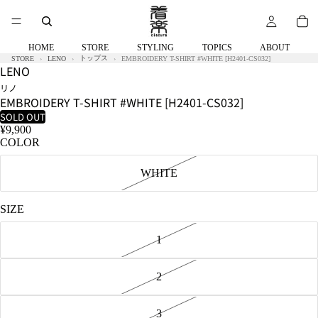
58kg
着
用
サ
HOME
STORE
STYLING
TOPICS
ABOUT
イ
トップス
STORE
LENO
EMBROIDERY T-SHIRT #WHITE [H2401-CS032]
LENO
ズ:2
リノ
EMBROIDERY T-SHIRT #WHITE [H2401-CS032]
SOLD OUT
¥9,900
COLOR
WHITE
SIZE
1
2
3