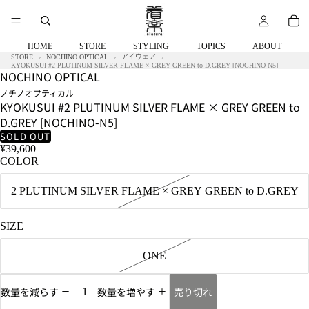
HOME
STORE
STYLING
TOPICS
ABOUT
アイウェア
STORE
NOCHINO OPTICAL
KYOKUSUI #2 PLUTINUM SILVER FLAME × GREY GREEN to D.GREY [NOCHINO-N5]
NOCHINO OPTICAL
ノチノオプティカル
KYOKUSUI #2 PLUTINUM SILVER FLAME × GREY GREEN to
D.GREY [NOCHINO-N5]
SOLD OUT
¥39,600
COLOR
2 PLUTINUM SILVER FLAME × GREY GREEN to D.GREY
SIZE
ONE
売り切れ
数量を減らす
数量を増やす