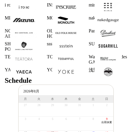
i ro se
INSCRIRE
mimie
MIZUNO
MONOLITH
nakedgauge
NO CONTROL
OLD FOLK
Paraboot
AIR
HOUSE
SHOES LIKE
ssstein
SUGARHILL
POTTERY
TEATORA
TODAYFUL
Wallet COMME des
GARCONS
YAECA
YOKE
浅野商店
Schedule
2026年8月
月
火
水
木
金
土
日
27
28
29
30
31
1
2
3
4
5
6
7
8
9
出荷休業