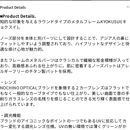
Product Details
■Product
Details.
知的な印象を与えるラウンドタイプのメタルフレームKYOKUSUI(キ
ョクスイ)。
ノーズ部分を本体と別パーツにして設計することで、アジア人の鼻に
フィットしやすいよう調整されており、ハイブリットなデザインと快
適な掛け心地が魅力的。
またフレームのメタルパーツはクラシカルで繊細な彫金模様が入って
おり、高級感あふれる仕上がりに。
肌に密着するノーズパットはアレ
ルギーフリーのチタン製パットを採用。
・レンズ
NOCHINO OPTICALブランドを象徴する２カーブレンズはフラットで
もなく一般的なカーブタイプでもない仕上がり。美しい曲面で昔の手
削りガラスレンズの名残りを感じることのできる光り輝く表面感で仕
上げられています。
・調光機能
ブランドのアイコニックなポイントの一つでもあるUVに反応してカ
ラー変化する調光レンズ仕様。UVの無い環境では薄くグリーンがか