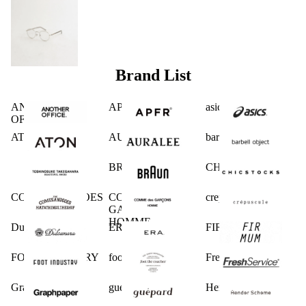
Brand List
ANOTHER
APFR
asics
OFFICE
ATON
AURALEE
barbell object
BRAUN
CHICSTOCKS
COMESANDGOES
COMME des
crepuscule
GARCONS
HOMME
Dulcamara
ERA.
FIRMUM
FOOT INDUSTRY
foot the coacher
FreshService
Graphpaper
guepard
Hender Scheme