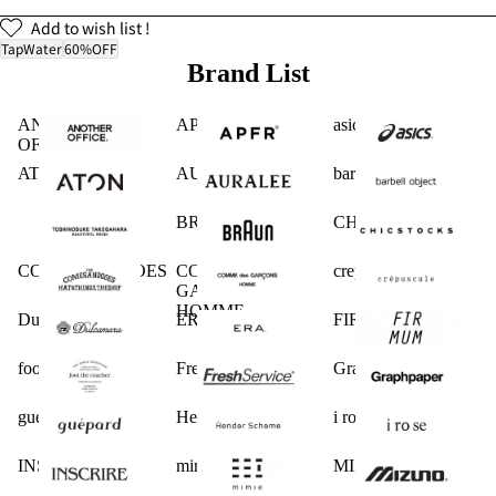
Add to wish list !
TapWater
60%OFF
Brand List
ANOTHER
APFR
asics
OFFICE
ATON
AURALEE
barbell object
BRAUN
CHICSTOCKS
COMESANDGOES
COMME des
crepuscule
GARCONS
HOMME
Dulcamara
ERA.
FIRMUM
foot the coacher
FreshService
Graphpaper
guepard
Hender Scheme
i ro se
INSCRIRE
mimie
MIZUNO