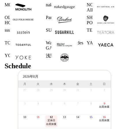
MONOLITH
nakedgauge
NO CONTROL
AIR
OLD FOLK
Paraboot
SHOES LIKE
HOUSE
POTTERY
ssstein
SUGARHILL
TEATORA
TODAYFUL
Wallet COMME des
YAECA
GARCONS
YOKE
浅野商店
Schedule
2026年8月
月
火
水
木
金
土
日
27
28
29
30
31
1
2
3
4
5
6
7
8
9
出荷休業
10
11
12
13
14
15
16
定休日
出荷休業
出荷休業