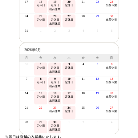
17
18
19
20
21
22
23
定休日
定休日
定休日
出荷休業
出荷休業
24
25
26
27
28
29
30
定休日
定休日
定休日
出荷休業
出荷休業
31
1
2
3
4
5
6
2026年9月
月
火
水
木
金
土
日
31
1
2
3
4
5
6
定休日
定休日
定休日
出荷休業
出荷休業
7
8
9
10
11
12
13
定休日
定休日
定休日
出荷休業
出荷休業
14
15
16
17
18
19
20
定休日
定休日
定休日
出荷休業
出荷休業
21
22
23
24
25
26
27
出荷休業
定休日
出荷休業
28
29
30
1
2
3
4
定休日
定休日
出荷休業
※祝日は店舗のみ営業いたします。