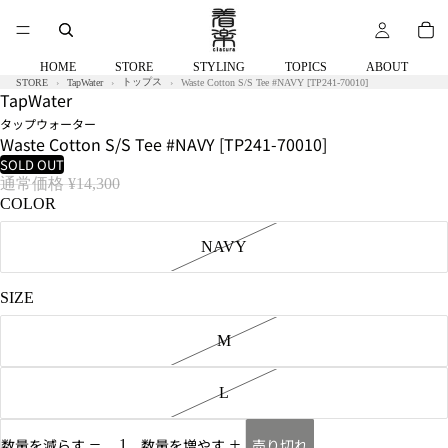
58kg
58kg
着
着
用
用
サ
サ
HOME
STORE
STYLING
TOPICS
ABOUT
イ
イ
トップス
STORE
TapWater
Waste Cotton S/S Tee #NAVY [TP241-70010]
TapWater
ズ:M
ズ:L
タップウォーター
Waste Cotton S/S Tee #NAVY [TP241-70010]
SOLD OUT
通常価格
¥14,300
COLOR
NAVY
SIZE
M
L
売り切れ
数量を減らす
数量を増やす