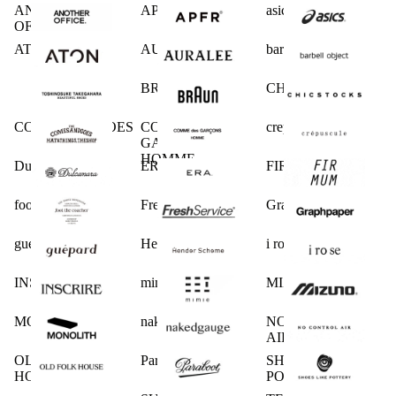
ANOTHER
APFR
asics
OFFICE
ATON
AURALEE
barbell object
BRAUN
CHICSTOCKS
COMESANDGOES
COMME des
crepuscule
GARCONS
HOMME
Dulcamara
ERA.
FIRMUM
foot the coacher
FreshService
Graphpaper
guepard
Hender Scheme
i ro se
INSCRIRE
mimie
MIZUNO
MONOLITH
nakedgauge
NO CONTROL
AIR
OLD FOLK
Paraboot
SHOES LIKE
HOUSE
POTTERY