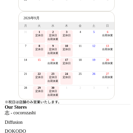
2026年9月
月
火
水
木
金
土
日
31
1
2
3
4
5
6
定休日
定休日
定休日
出荷休業
出荷休業
7
8
9
10
11
12
13
定休日
定休日
定休日
出荷休業
出荷休業
14
15
16
17
18
19
20
出荷休業
定休日
出荷休業
21
22
23
24
25
26
27
定休日
定休日
定休日
出荷休業
出荷休業
28
29
30
1
2
3
4
定休日
定休日
出荷休業
※祝日は店舗のみ営業いたします。
Our Stores
志 - cocorozashi
Diffusion
DOKODO