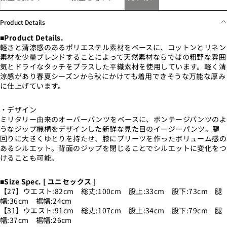
Product Details
■Product Details.
軽さと清涼感のあるポリエステル素材をベースに、コットンとリネン
素材を少量ブレンドすることによって天然素材ならではの粗野な雰囲
気とドライなタッチをプラスした平織素材を使用しています。軽く清
涼感があり春夏シーズンから秋にかけても着用できそうな万能な厚み
に仕上げています。
・デザイン
ミリタリー由来のオーバーパンツをベースに、ボンテージパンツのよ
うなジップ機構をデザインした新鮮な見た目のイージーパンツ。腿
回りに大きくゆとりを持たせ、膝にプリーツを作ったボリューム感の
あるシルエット。背面のジップを閉じることでシルエットに変化をつ
けることも可能。
■Size Spec. [ ユニセックス ]
【27】ウエスト:82cm 総丈:100cm 股上:33cm 股下:73cm 腿
幅:36cm 裾幅:24cm
【31】ウエスト:91cm 総丈:107cm 股上:34cm 股下:79cm 腿
幅:37cm 裾幅:26cm