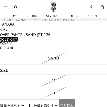
58kg
着
用
サ
HOME
STORE
STYLING
TOPICS
ABOUT
イ
パンツ
STORE
TANAKA
OVER PANTS #SAND [ST-136]
TANAKA
ズ:27
タナカ
OVER PANTS #SAND [ST-136]
SOLD OUT
¥49,500
COLOR
SAND
SIZE
27
31
売り切れ
数量を減らす
数量を増やす