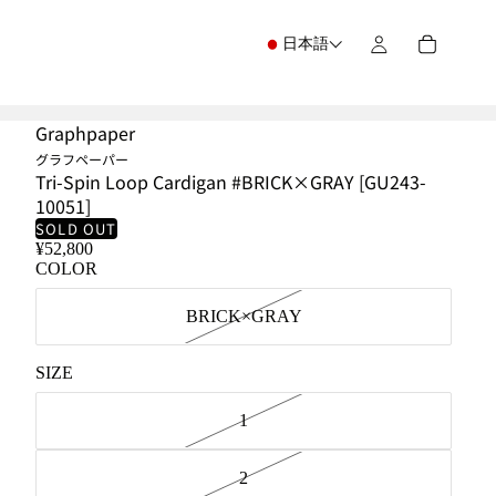
日本語
Graphpaper
グラフペーパー
Tri-Spin Loop Cardigan #BRICK×GRAY [GU243-
10051]
SOLD OUT
¥52,800
COLOR
BRICK×GRAY
SIZE
1
2