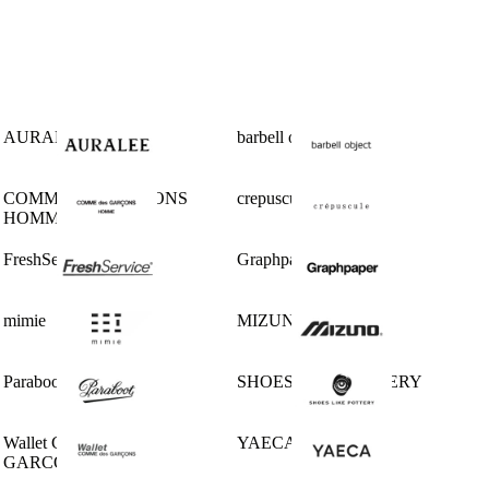
AURALEE
barbell object
COMME des GARCONS
crepuscule
HOMME
FreshService
Graphpaper
mimie
MIZUNO
Paraboot
SHOES LIKE POTTERY
Wallet COMME des
YAECA
GARCONS