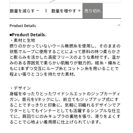
売り切れ
数量を減らす
数量を増やす
Product Details
■Product Details.
・素材と生地
撚りのかかっていないウール無撚糸を使用し、そのままの
状態でループに使用することによって原料の持つ柔らかさ
と膨らみを活かした高密フリースのような素材です。温か
みのある雰囲気で柔らかい肌触りが魅力的。経糸・緯糸と
もに1本ずつ交互にループ糸とコットン糸を用いることで
程よい張りとコシを持たせた素材。
・デザイン
身幅をゆったりとったワイドシルエットのジップカーディ
ガン。首元をVネックにし、前立てもジップアップ式にす
ることですっきりと印象に。気軽に羽織れるデザインでア
ウターとしてもインナーとしても活躍するシンプルな仕立
てに。肩回りにのみキュプラの裏地を張り、滑りをよくす
ることで心地よい着用感に仕上げられています。