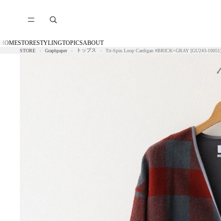
HOME
STORE
STYLING
TOPICS
ABOUT
トップス
STORE
Graphpaper
Tri-Spin Loop Cardigan #BRICK×GRAY [GU243-10051