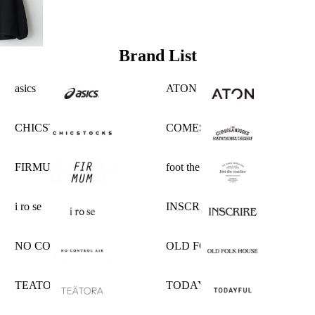
Brand List
asics
ATON
CHICSTOCKS
COMESANDGOES
FIRMUM
foot the coacher
i ro se
INSCRIRE
NO CONTROL AIR
OLD FOLK HOUSE
TEATORA
TODAYFUL