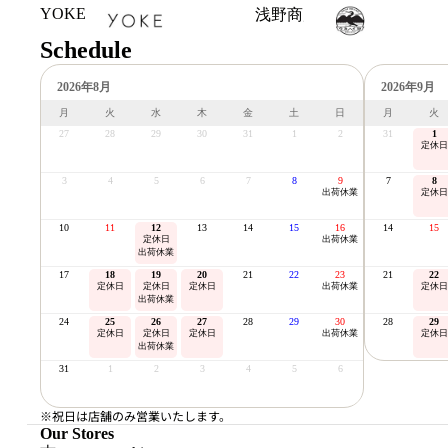
YOKE
浅野商店
Schedule
2026年8月
2026年9月
月
火
水
木
金
土
日
月
火
27
28
29
30
31
1
2
31
1
定休日
3
4
5
6
7
8
9
7
8
出荷休業
定休日
10
11
12
13
14
15
16
14
15
定休日
出荷休業
出荷休業
17
18
19
20
21
22
23
21
22
定休日
定休日
定休日
出荷休業
定休日
出荷休業
24
25
26
27
28
29
30
28
29
定休日
定休日
定休日
出荷休業
定休日
出荷休業
31
1
2
3
4
5
6
※祝日は店舗のみ営業いたします。
Our Stores