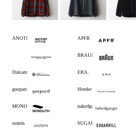
ANOTHER OFFICE
APFR
BRAUN
Dulcamara
ERA.
guepard
Hender Scheme
MONOLITH
nakedgauge
ssstein
SUGARHILL