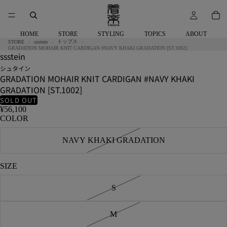
HOME
STORE
STYLING
TOPICS
ABOUT
トップス
STORE
ssstein
GRADATION MOHAIR KNIT CARDIGAN #NAVY KHAKI GRADATION [ST.1002]
ssstein
シュタイン
GRADATION MOHAIR KNIT CARDIGAN #NAVY KHAKI
GRADATION [ST.1002]
SOLD OUT
¥56,100
COLOR
NAVY KHAKI GRADATION
SIZE
S
M