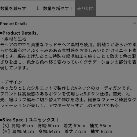
売り切れ
数量を減らす
数量を増やす
Product Details
■Product Details.
・素材と生地
モヘアの中でも貴重なキッドモヘア素材を使用。肌触りが滑らかで柔
らかな着⼼地とふくらみのある素材感をお楽しみいただけるニット素
材です。編み上げたあとに特殊な起⽑加⼯を施すことで敢えて⾊の混
ざりを出し、⾊から⾊へ移り変わっていくグラデーションの部分を表
現しています。
・デザイン
ゆったりとしたシルエットで製作したVネックのカーディガンです。
フロントは高級感のあるボタンを使用した5ボタン仕様。首元、袖
先、裾はリブ編みに切り替えて伸びを防止。繊細なファーと綺麗なグ
ラデーションが美しく、アウターからすこしのぞかせても◎。
■Size Spec. [ ユニセックス ]
【S】肩幅:49cm 身幅:60cm 着丈:69cm 袖丈:56cm
【M】肩幅:50cm 身幅:64cm 着丈:72cm 袖丈:62cm