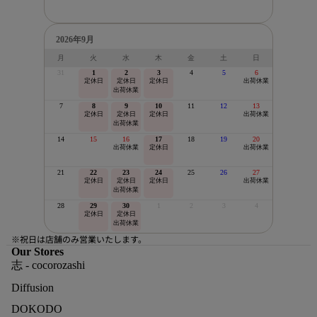
2026年9月
月
火
水
木
金
土
日
31
1
2
3
4
5
6
定休日
定休日
定休日
出荷休業
出荷休業
7
8
9
10
11
12
13
定休日
定休日
定休日
出荷休業
出荷休業
14
15
16
17
18
19
20
出荷休業
定休日
出荷休業
21
22
23
24
25
26
27
定休日
定休日
定休日
出荷休業
出荷休業
28
29
30
1
2
3
4
定休日
定休日
出荷休業
※祝日は店舗のみ営業いたします。
Our Stores
志 - cocorozashi
Diffusion
DOKODO