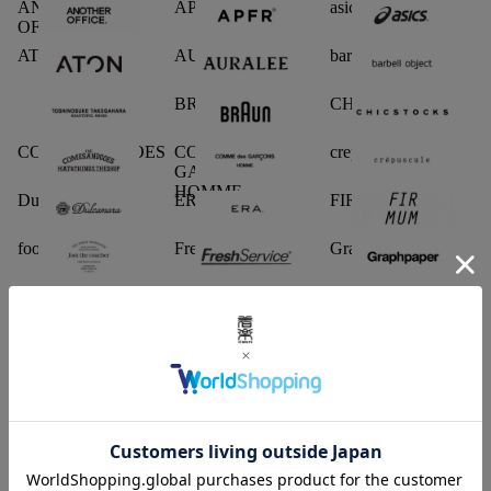
ANOTHER
APFR
asics
OFFICE
ATON
AURALEE
barbell object
BRAUN
CHICSTOCKS
COMESANDGOES
COMME des
crepuscule
GARCONS
HOMME
Dulcamara
ERA.
FIRMUM
foot the coacher
FreshService
Graphpaper
guepard
Hender Scheme
i ro se
INSCRIRE
mimie
MIZUNO
MONOLITH
nakedgauge
NO CONTROL
AIR
OLD FOLK
Paraboot
SHOES LIKE
HOUSE
POTTERY
ssstein
SUGARHILL
TEATORA