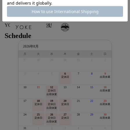
TODAYFUL
Wallet COMME des
YAECA
GARCONS
YOKE
浅野商店
Schedule
2026年8月
月
火
水
木
金
土
日
27
28
29
30
31
1
2
3
4
5
6
7
8
9
定休日
出荷休業
10
11
12
13
14
15
16
定休日
出荷休業
出荷休業
17
18
19
20
21
22
23
定休日
定休日
定休日
出荷休業
出荷休業
24
25
26
27
28
29
30
定休日
定休日
定休日
出荷休業
出荷休業
31
1
2
3
4
5
6