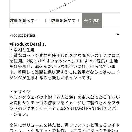
3
売り切れ
数量を減らす
数量を増やす
Product Details
■Product Details.
・素材と生地
上質なコットン素材を使用したタフな風合いのチノクロス
を使用。2度のバイオウォッシュ加工によって程良く生地
を馴染ませ、着込んだような風合いに仕上げられていま
す。着用して洗濯を繰り返すうちに着用者ならではのエイ
ジングが生まれるのも楽しいポイントです。
・デザイン
ヘミングウェイの小説「老人と海」の主人公である年老い
た漁師サンチャゴの佇まいをイメージして製作されたブラ
ンドのシグネチャーアイテムSANTIAGO PANTSのチノバ
ージョン。
全体にボリュームを持たせ、裾までストンと落ちるワイド
ストレートシルエットで製作。ウエストにタックをを2つ