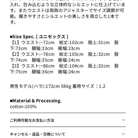
入れ、包み込むような立体的なシルエットに仕上げていま
す。またウエストは両側のアジャスターでサイズ調節が可
能。履きやすさとシルエットの美しさを両立した1本で
男性モデル(ハラ):172cm 58k
す。
■Size Spec. [ ユニセックス ]
【1】ウエスト:~72cm 総丈:102cm 股上:31cm 股
下:73cm 腿幅:33cm 裾幅:23cm
【2】ウエスト:~78cm 総丈:103cm 股上:32cm 股
下:74cm 腿幅:35cm 裾幅:24cm
【3】ウエスト:~86cm 総丈:104cm 股上:32cm 股
下:75cm 腿幅:36cm 裾幅:24cm
男性モデル(ハラ):172cm 58kg 着用サイズ：1.2
■Material & Processing.
cotton:100%
ご利用可能なお支払い方法
キャンセル・返品・交換について