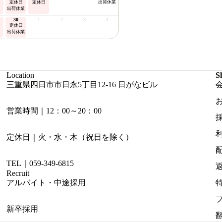
定休日
定休日
出荷休業
出荷休業
30
1
2
3
4
定休日
出荷休業
Location
S
三重県四日市市日永5丁目12-16 日がなビル
営業時間｜12：00～20：00
定休日｜火・水・木（祝日を除く）
TEL｜059-349-6815
Recruit
アルバイト・中途採用
新卒採用