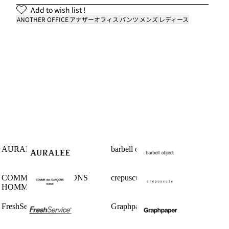
Add to wish list !
ANOTHER OFFICE
アナザーオフィス
パンツ
メンズ
レディース
AURALEE
barbell object
COMME des GARCONS
crepuscule
HOMME
FreshService
Graphpaper