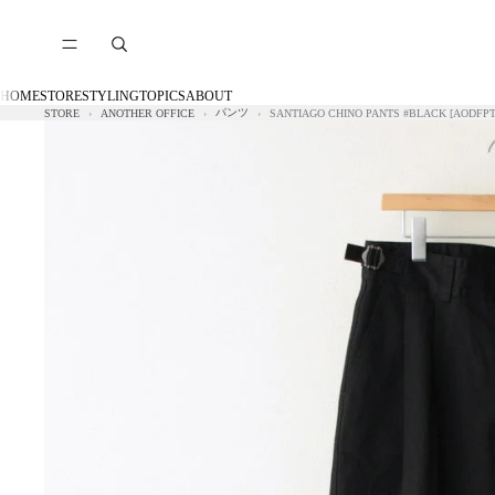
HOME
STORE
STYLING
TOPICS
ABOUT
パンツ
STORE
ANOTHER OFFICE
SANTIAGO CHINO PANTS #BLACK [AODFPT