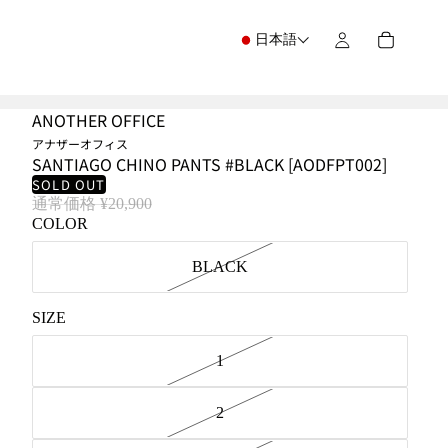
日本語
ANOTHER OFFICE
アナザーオフィス
SANTIAGO CHINO PANTS #BLACK [AODFPT002]
SOLD OUT
通常価格
¥20,900
COLOR
BLACK
SIZE
1
2