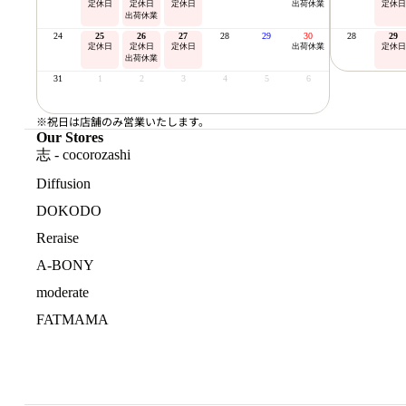
定休日
定休日
定休日
出荷休業
定休日
出荷休業
24
25
26
27
28
29
30
28
29
定休日
定休日
定休日
出荷休業
定休日
出荷休業
31
1
2
3
4
5
6
※祝日は店舗のみ営業いたします。
Our Stores
志 - cocorozashi
Diffusion
DOKODO
Reraise
A-BONY
moderate
FATMAMA