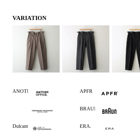
VARIATION
ANOTHER OFFICE
APFR
BRAUN
Dulcamara
ERA.