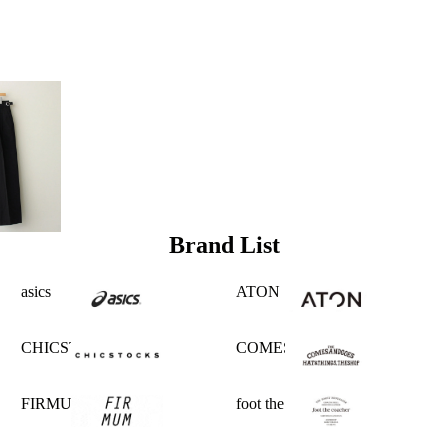
Brand List
asics
ATON
CHICSTOCKS
COMESANDGOES
FIRMUM
foot the coacher