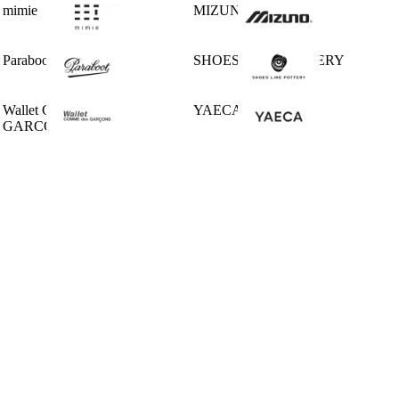
mimie
MIZUNO
Paraboot
SHOES LIKE POTTERY
Wallet COMME des
YAECA
GARCONS