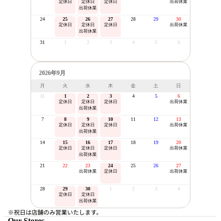
定休日
定休日
定休日
出荷休業
出荷休業
24
25
26
27
28
29
30
定休日
定休日
定休日
出荷休業
出荷休業
31
1
2
3
4
5
6
2026年9月
月
火
水
木
金
土
日
31
1
2
3
4
5
6
定休日
定休日
定休日
出荷休業
出荷休業
7
8
9
10
11
12
13
定休日
定休日
定休日
出荷休業
出荷休業
14
15
16
17
18
19
20
定休日
定休日
定休日
出荷休業
出荷休業
21
22
23
24
25
26
27
出荷休業
定休日
出荷休業
28
29
30
1
2
3
4
定休日
定休日
出荷休業
※祝日は店舗のみ営業いたします。
Our Stores