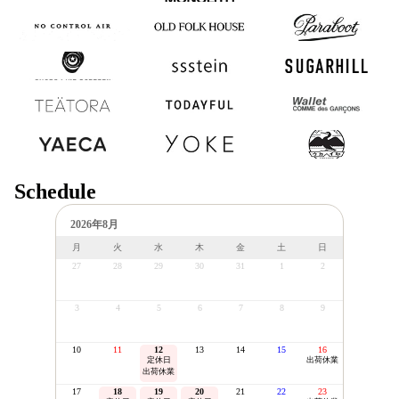
NO CONTROL
OLD FOLK
Paraboot
AIR
HOUSE
SHOES LIKE
ssstein
SUGARHILL
POTTERY
TEATORA
TODAYFUL
Wallet COMME des
GARCONS
YAECA
YOKE
浅野商店
Schedule
2026年8月
月
火
水
木
金
土
日
27
28
29
30
31
1
2
3
4
5
6
7
8
9
10
11
12
13
14
15
16
定休日
出荷休業
出荷休業
17
18
19
20
21
22
23