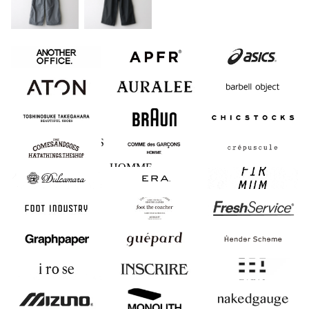
ANOTHER
APFR
asics
OFFICE
ATON
AURALEE
barbell object
BEAUTIFUL
BRAUN
CHICSTOCKS
SHOES
COMESANDGOES
COMME des
crepuscule
GARCONS
HOMME
Dulcamara
ERA.
FIRMUM
FOOT INDUSTRY
foot the coacher
FreshService
Graphpaper
guepard
Hender Scheme
i ro se
INSCRIRE
mimie
MIZUNO
MONOLITH
nakedgauge