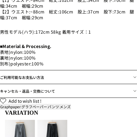
【1】ウエスト:~84cm 総丈:102cm 股上:34cm 股下:70cm 腿
幅:34cm 裾幅:29cm
【2】ウエスト:~88cm 総丈:106cm 股上:37cm 股下:73cm 腿
幅:37cm 裾幅:29cm
男性モデル(ハラ):172cm 58kg 着用サイズ：1
■Material & Processing.
表地)nylon:100%
裏地)nylon:100%
別布)polyester:100%
ご利用可能なお支払い方法
キャンセル・返品・交換について
Add to wish list !
Graphpaper
グラフペーパー
パンツ
メンズ
VARIATION