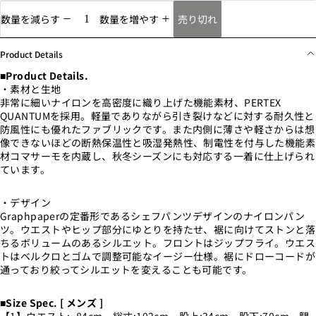
売り切れ
数量を減らす
数量を増やす
Product Details
■Product Details.
・素材と生地
非常に細いナイロンを高密度に織り上げた機能素材、PERTEX
QUANTUMを採用。軽量でありながら引き裂けなどに対する
耐久性と
防風性にも優れたファブリックです。また内側に薄さや軽さからは想
像できないほどの断熱保温性と吸湿発熱性、制電性を付与した機能素
材コマサーモを内蔵し、秋冬シーズンにも対応する一着に仕上げられ
ています。
・デザイン
Graphpaperの定番形であるシェフパンツデザインのナイロンパン
ツ。ウエストやヒップ部分にゆとりを持たせ、裾に向けてストンと落
ちるボリュームのあるシルエット。フロントはジップフライ。ウエス
トはベルクロとゴムで調整可能なイージー仕様。裾にドローコードが
通っており絞ってシルエットを変えることも可能です。
■Size Spec. [ メンズ ]