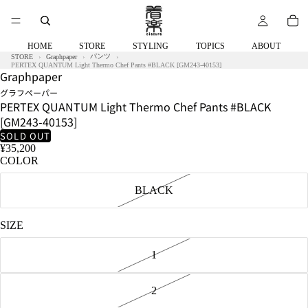
HOME
STORE
STYLING
TOPICS
ABOUT
パンツ
STORE
Graphpaper
PERTEX QUANTUM Light Thermo Chef Pants #BLACK [GM243-40153]
Graphpaper
グラフペーパー
PERTEX QUANTUM Light Thermo Chef Pants #BLACK
[GM243-40153]
SOLD OUT
¥35,200
COLOR
BLACK
SIZE
1
2