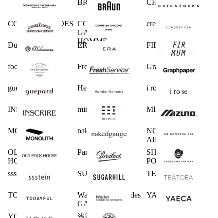
BRAUN
CHICSTOCKS
COMESANDGOES
COMME des
crepuscule
GARCONS
HOMME
Dulcamara
ERA.
FIRMUM
foot the coacher
FreshService
Graphpaper
guepard
Hender Scheme
i ro se
INSCRIRE
mimie
MIZUNO
MONOLITH
nakedgauge
NO CONTROL
AIR
OLD FOLK
Paraboot
SHOES LIKE
HOUSE
POTTERY
ssstein
SUGARHILL
TEATORA
TODAYFUL
Wallet COMME des
YAECA
GARCONS
YOKE
浅野商店