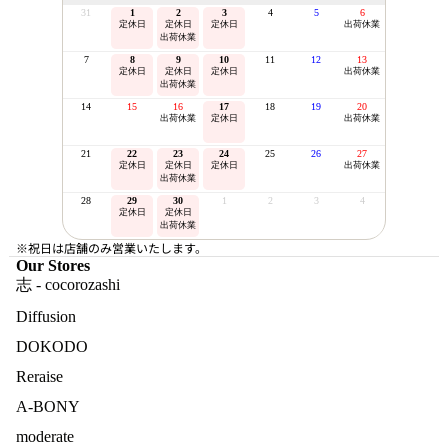
31
1
2
3
4
5
6
定休日
定休日
定休日
出荷休業
出荷休業
7
8
9
10
11
12
13
定休日
定休日
定休日
出荷休業
出荷休業
14
15
16
17
18
19
20
出荷休業
定休日
出荷休業
21
22
23
24
25
26
27
定休日
定休日
定休日
出荷休業
出荷休業
28
29
30
1
2
3
4
定休日
定休日
出荷休業
※祝日は店舗のみ営業いたします。
Our Stores
志 - cocorozashi
Diffusion
DOKODO
Reraise
A-BONY
moderate