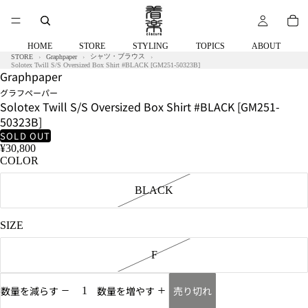
58kg
着
用
サ
HOME
STORE
STYLING
TOPICS
ABOUT
イ
シャツ・ブラウス
STORE
Graphpaper
ズ：
Solotex Twill S/S Oversized Box Shirt #BLACK [GM251-50323B]
Graphpaper
F
グラフペーパー
Solotex Twill S/S Oversized Box Shirt #BLACK [GM251-
50323B]
SOLD OUT
¥30,800
COLOR
BLACK
SIZE
F
売り切れ
数量を減らす
数量を増やす