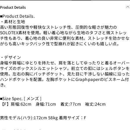
Product Details
■Product Details.
・素材と生地
高い形態回復性や軽快なストレッチ性、圧倒的な軽さが魅力の
SOLOTEX素材を使用。軽い着心地ながら生地のタフさと微ストレッ
チ性もあり、着心地の良い非常に便利な素材。ストレッチを効かせな
がらも高いキックバック性で型崩れが起きにくいのも嬉しい点。
・デザイン
身幅や肩幅にゆとりを持たせ、肩を落としてゆったりと着るオーバー
サイズのボックスシルエットシャツ。前立ての釦にはシェルボタンを
使用。左右の胸にパッチポケット、見た目に干渉しない脇線に沿った
ハンドポケットを配置。左胸ポケットにGraphpaperのピスネーム付
き。
■Size Spec. [ メンズ ]
【F】肩幅:62cm 身幅:71cm 着丈:77cm 袖丈:24cm
男性モデル(ハラ):172cm 58kg 着用サイズ：F