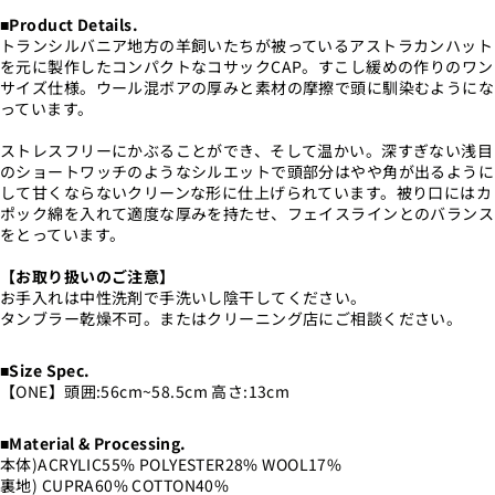
■Product Details.
トランシルバニア地方の羊飼いたちが被っているアストラカンハット
を元に製作したコンパクトなコサックCAP。すこし緩めの作りのワン
サイズ仕様。ウール混ボアの厚みと素材の摩擦で頭に馴染むようにな
っています。
ストレスフリーにかぶることができ、そして温かい。深すぎない浅目
のショートワッチのようなシルエットで頭部分はやや角が出るように
して甘くならないクリーンな形に仕上げられています。被り口にはカ
ポック綿を入れて適度な厚みを持たせ、フェイスラインとのバランス
をとっています。
【お取り扱いのご注意】
お手入れは中性洗剤で手洗いし陰干してください。
タンブラー乾燥不可。またはクリーニング店にご相談ください。
■Size Spec.
【ONE】頭囲:56cm~58.5cm 高さ:13cm
■Material & Processing.
本体)ACRYLIC55% POLYESTER28% WOOL17%
裏地) CUPRA60% COTTON40%