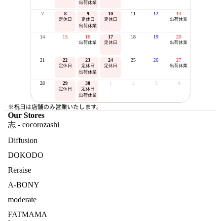
出荷休業
7
8
9
10
11
12
13
定休日
定休日
定休日
出荷休業
出荷休業
14
15
16
17
18
19
20
出荷休業
定休日
出荷休業
21
22
23
24
25
26
27
定休日
定休日
定休日
出荷休業
出荷休業
28
29
30
1
2
3
4
定休日
定休日
出荷休業
※祝日は店舗のみ営業いたします。
Our Stores
志 - cocorozashi
Diffusion
DOKODO
Reraise
A-BONY
moderate
FATMAMA