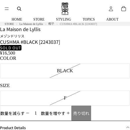
HOME
STORE
STYLING
TOPICS
ABOUT
帽子
STORE
La Maison de Lyllis
CUSHMA #BLACK [2243037]
La Maison de Lyllis
メゾンドリリス
CUSHMA #BLACK [2243037]
SOLD OUT
¥16,500
COLOR
BLACK
SIZE
F
売り切れ
数量を減らす
数量を増やす
Product Details