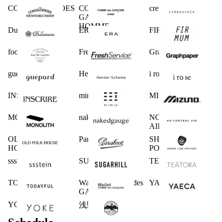
COMESANDGOES
COMME des
crepuscule
GARCONS
HOMME
Dulcamara
ERA.
FIRMUM
foot the coacher
FreshService
Graphpaper
guepard
Hender Scheme
i ro se
INSCRIRE
mimie
MIZUNO
MONOLITH
nakedgauge
NO CONTROL
AIR
OLD FOLK
Paraboot
SHOES LIKE
HOUSE
POTTERY
ssstein
SUGARHILL
TEATORA
TODAYFUL
Wallet COMME des
YAECA
GARCONS
YOKE
浅野商店