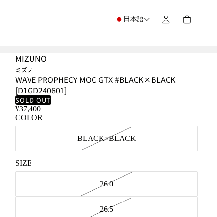
日本語
MIZUNO
ミズノ
WAVE PROPHECY MOC GTX #BLACK×BLACK
[D1GD240601]
SOLD OUT
¥37,400
COLOR
BLACK×BLACK
SIZE
26.0
26.5