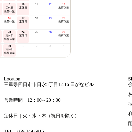
9
10
11
12
13
定休日
定休日
出荷休業
出荷休業
16
17
18
19
20
出荷休業
定休日
出荷休業
23
24
25
26
27
定休日
定休日
出荷休業
出荷休業
30
1
2
3
4
定休日
出荷休業
Location
S
三重県四日市市日永5丁目12-16 日がなビル
営業時間｜12：00～20：00
定休日｜火・水・木（祝日を除く）
TEL｜059-349-6815