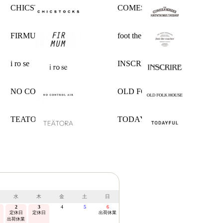
CHICSTOCKS
COMESANDGOES
FIRMUM
foot the coacher
i ro se
INSCRIRE
NO CONTROL AIR
OLD FOLK HOUSE
TEATORA
TODAYFUL
水
木
金
土
日
2
3
4
5
6
定休日
定休日
出荷休業
出荷休業