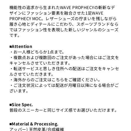
​​機能性の追求から生まれたWAVE PROPHECYの斬新なデ
ザインにファッション要素を融合させた1足WAVE
PROPHECY MOC。レザーシューズの佇まいを残しながら
履き心地とディテールにこだわり、スポーツブランドなら
ではファッション性を表現した新しいジャンルのシューズ
です。
■Attention
・お一人様どちらか1点まで。
・複数点および複数回のご注文があった場合にはご注文を
キャンセルさせていただきます。
・転送サービスと思しき住所への配送はご注文をキャンセ
ルさせていただきます。
・海外からのご注文は
こちら
をご確認ください。
・ご注文状況によっては配送が月曜日以降になる場合がご
ざいます。
■Size Spec.
普段のスニーカーと同じサイズ感でお選びいただけます。
■Material & Processing.
アッパー) 天然皮革/合成繊維