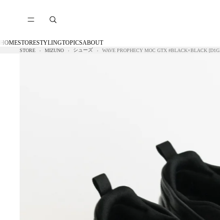
HOME
STORE
STYLING
TOPICS
ABOUT
シューズ
STORE
MIZUNO
WAVE PROPHECY MOC GTX #BLACK×BLACK [D1GD