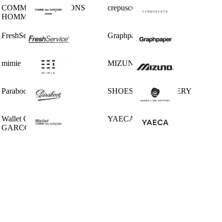
COMME des GARCONS
crepuscule
HOMME
FreshService
Graphpaper
mimie
MIZUNO
Paraboot
SHOES LIKE POTTERY
Wallet COMME des
YAECA
GARCONS