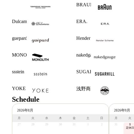
BRAUN
Dulcamara
ERA.
guepard
Hender Scheme
MONOLITH
nakedgauge
ssstein
SUGARHILL
YOKE
浅野商店
Schedule
2026年8月
2026年9月
月
火
水
木
金
土
日
月
火
27
28
29
30
31
1
2
31
1
定休日