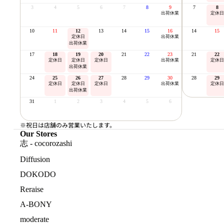
3
4
5
6
7
8
9
7
8
出荷休業
定休日
10
11
12
13
14
15
16
14
15
定休日
出荷休業
出荷休業
17
18
19
20
21
22
23
21
22
定休日
定休日
定休日
出荷休業
定休日
出荷休業
24
25
26
27
28
29
30
28
29
定休日
定休日
定休日
出荷休業
定休日
出荷休業
31
1
2
3
4
5
6
※祝日は店舗のみ営業いたします。
Our Stores
志 - cocorozashi
Diffusion
DOKODO
Reraise
A-BONY
moderate