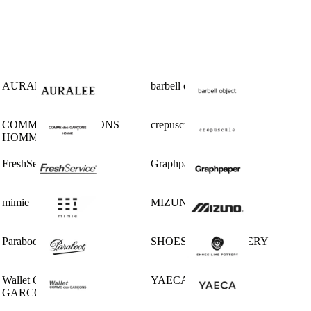
AURALEE
barbell object
COMME des GARCONS
crepuscule
HOMME
FreshService
Graphpaper
mimie
MIZUNO
Paraboot
SHOES LIKE POTTERY
Wallet COMME des
YAECA
GARCONS