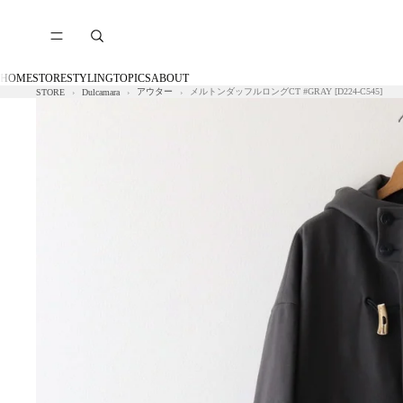
HOME
STORE
STYLING
TOPICS
ABOUT
アウター
メルトンダッフルロングCT #GRAY [D224-C545]
STORE
Dulcamara