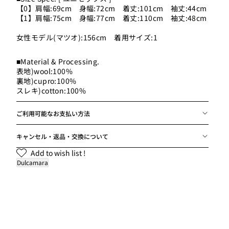
【0】肩幅:69cm 身幅:72cm 着丈:101cm 袖丈:44cm
【1】肩幅:75cm 身幅:77cm 着丈:110cm 袖丈:48cm
男性モデル(ハラ):172cm 58k
女性モデル(マツオ):156cm 着用サイズ:1
■Material & Processing.
表地)wool:100%
裏地)cupro:100%
スレキ)cotton:100%
ご利用可能なお支払い方法
キャンセル・返品・交換について
Add to wish list !
Dulcamara