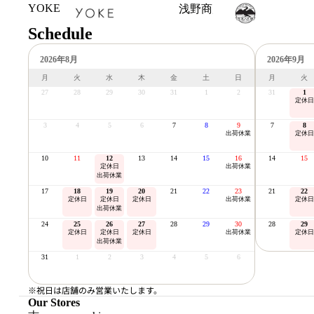
YOKE
浅野商店
Schedule
2026年8月
2026年9月
月
火
水
木
金
土
日
月
火
27
28
29
30
31
1
2
31
1
定休日
3
4
5
6
7
8
9
7
8
出荷休業
定休日
10
11
12
13
14
15
16
14
15
定休日
出荷休業
出荷休業
17
18
19
20
21
22
23
21
22
定休日
定休日
定休日
出荷休業
定休日
出荷休業
24
25
26
27
28
29
30
28
29
定休日
定休日
定休日
出荷休業
定休日
出荷休業
31
1
2
3
4
5
6
※祝日は店舗のみ営業いたします。
Our Stores