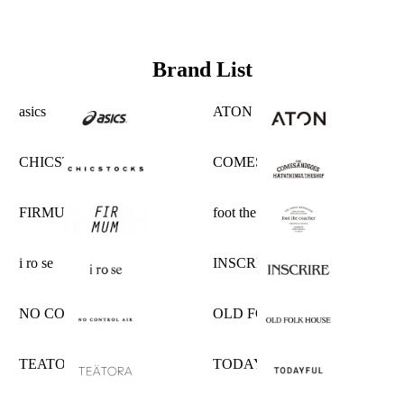
Brand List
asics
ATON
CHICSTOCKS
COMESANDGOES
FIRMUM
foot the coacher
i ro se
INSCRIRE
NO CONTROL AIR
OLD FOLK HOUSE
TEATORA
TODAYFUL