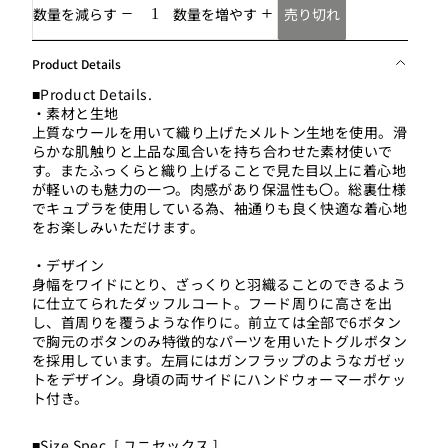
売り切れ
数量を減らす
数量を増やす
Product Details
■Product Details.
・素材と生地
上質なウールを用いて織り上げたメルトン生地を使用。滑
らかな肌触りと上品な風合いを持ち合わせた素材使いで
す。またふっくらと織り上げることで見た目以上に着心地
が軽いのも魅力の一つ。肉感があり保温性も〇。総裏仕様
でキュプラを使用している為、袖通りも良く快適な着心地
をお楽しみいただけます。
・デザイン
身幅をワイドにとり、ざっくりと羽織ることのできるよう
に仕立てられたダッフルコート。フード周りに高さを出
し、首周りを覆うような作りに。前立ては全部で6ボタン
で胸元のボタンのみ特徴的なパーツを用いたトグルボタン
を採用しています。左肩にはガンフラップのようなガゼッ
トをデザイン。身頃の両サイドにハンドウォーマーポケッ
ト付き。
■Size Spec. [ ユニセックス ]