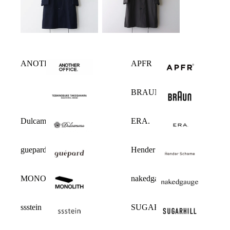
ANOTHER OFFICE
APFR
BRAUN
Dulcamara
ERA.
guepard
Hender Scheme
MONOLITH
nakedgauge
ssstein
SUGARHILL