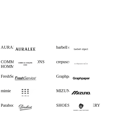
AURALEE
barbell object
COMME des GARCONS
crepuscule
HOMME
FreshService
Graphpaper
mimie
MIZUNO
Paraboot
SHOES LIKE POTTERY