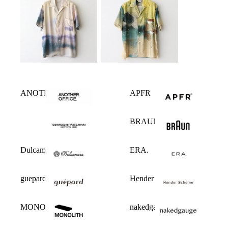
ANOTHER OFFICE
APFR
BRAUN
Dulcamara
ERA.
guepard
Hender Scheme
MONOLITH
nakedgauge