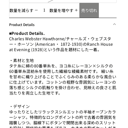
売り切れ
数量を減らす
数量を増やす
Product Details
■Product Details.
Charles Webster Hawthorne/チャールズ・ウェブスタ
ー・ホーソン (American・ 1872-1930)のRanch House
at Evening (1928)という作品を題材にした一着。
・素材と生地
タテ糸に綿の80番単糸を、ヨコ糸にレーヨン×シルクの
60番単糸混紡糸を使用した繊細な綾織素材です。 細い糸
を甘めに織り上げることでふくらみのある柔らかな風合い
に仕上げています。コットンの粗野な雰囲気にレーヨンの
落ち感とシルクの肌触りを掛け合わせ、見映えの良さと肌
当たりを両立した生地です。
・デザイン
ゆったりとしたリラックスシルエットの半袖オープンカラ
ーシャツ。特徴的なロングポイントの衿で古着の雰囲気を
踏襲しつつ、脇線下にボタンで開閉出来る深めのスリット