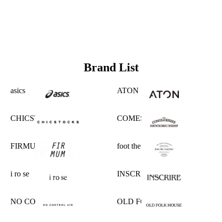
Brand List
asics
ATON
CHICSTOCKS
COMESANDGOES
FIRMUM
foot the coacher
i ro se
INSCRIRE
NO CONTROL AIR
OLD FOLK HOUSE