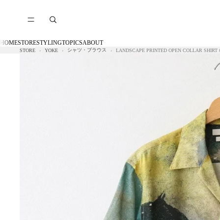
HOME
STORE
STYLING
TOPICS
ABOUT
シャツ・ブラウス
STORE
YOKE
LANDSCAPE PRINTED OPEN COLLAR SHIRT 