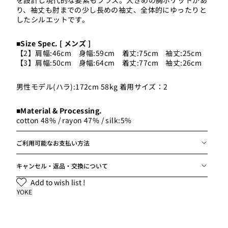
を設計し現代的な要素もプラス。大きめの胸ポケットがあ
り、袖丈も肘までの少し長めの袖丈、全体的にゆったりと
したシルエットです。
男性モデル(ハラ):172cm 58k
■Size Spec. [ メンズ ]
【2】肩幅:46cm 身幅:59cm 着丈:75cm 袖丈:25cm
【3】肩幅:50cm 身幅:64cm 着丈:77cm 袖丈:26cm
男性モデル(ハラ):172cm 58kg 着用サイズ：2
■Material & Processing.
cotton 48% / rayon 47% / silk:5%
ご利用可能なお支払い方法
キャンセル・返品・交換について
Add to wish list !
YOKE