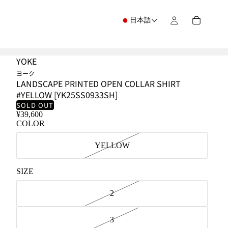
日本語
YOKE
ヨーク
LANDSCAPE PRINTED OPEN COLLAR SHIRT
#YELLOW [YK25SS0933SH]
SOLD OUT
¥39,600
COLOR
YELLOW
SIZE
2
3