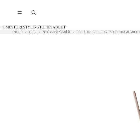
HOME
STORE
STYLING
TOPICS
ABOUT
ライフスタイル雑貨
STORE
APFR
REED DIFFUSER LAVENDER CHAMOMILE #