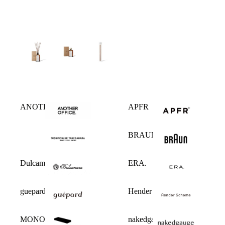
ANOTHER OFFICE
APFR
BRAUN
Dulcamara
ERA.
guepard
Hender Scheme
MONOLITH
nakedgauge