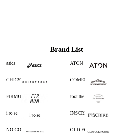
Brand List
asics
ATON
CHICSTOCKS
COMESANDGOES
FIRMUM
foot the coacher
i ro se
INSCRIRE
NO CONTROL AIR
OLD FOLK HOUSE