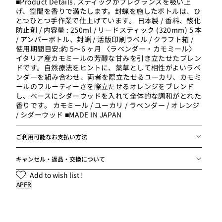
■Product Details. スティックがフレグランスを吸い上
げ、空間を香りで満たします。封蝋を施したボトルは、ひ
とつひとつ手作業で仕上げています。 日本製 / 香料、酸化
防止剤 / 内容量 : 250ml / リードスティック (320mm) 5 本
/ アンバーボトル、封蝋 / 活版印刷ラベル / クラフト箱 /
使用期間目安:約 5〜6 ヶ月 〈ラベンダー・カモミール〉
イタリア産カモミールの芳醇な甘みを引き立たせたブレン
ドです。自然療法をヒントに、薬草として相性がよいラベ
ンダーを組み合わせ、両者を際立たせるユーカリ、カモミ
ールのフルーティーさを際立たせるオレンジをブレンド
し、ベースにシダーウッドを入れて全体的な調和がとれた
香りです。 カモミール / ユーカリ / ラベンダー / オレンジ
/ シダーウッド ■MADE IN JAPAN
ご利用可能なお支払い方法
キャンセル・返品・交換について
Add to wish list !
APFR