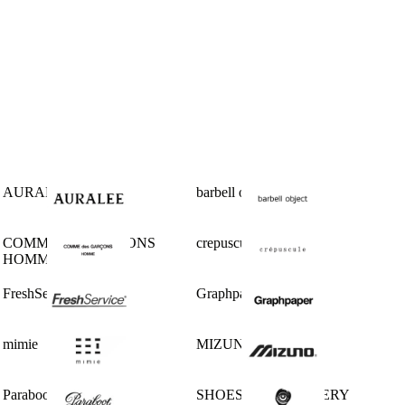
AURALEE
barbell object
COMME des GARCONS
crepuscule
HOMME
FreshService
Graphpaper
mimie
MIZUNO
Paraboot
SHOES LIKE POTTERY