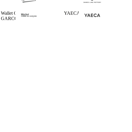
Wallet COMME des
YAECA
GARCONS