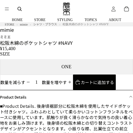
HOME
STORE
STYLING
TOPICS
ABOUT
シャツ・ブラウス
松阪木綿のポケットシャツ #NAVY
STORE
mimie
mimie
ミミエ
松阪木綿のポケットシャツ #NAVY
¥15,400
SIZE
ONE
カートに追加する
数量を減らす
数量を増やす
Product Details
■Product Details. 後身頃裾部分に松阪木綿を使用したサイドポケッ
ト付きシャツ。ふわふわとしていて柔らかいコットンフランネルをベ
ースに使用しています。肌触りが良く滑らかなので気持ちの良い着心
地をお楽しみ頂けます。後身頃の松阪木綿との切り替えコントラスト
デザインがアクセントとなります。小振りな襟、比翼仕立ての前立