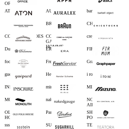
OFFICE
ATON
AURALEE
barbell object
BRAUN
CHICSTOCKS
COMESANDGOES
COMME des
crepuscule
GARCONS
HOMME
Dulcamara
ERA.
FIRMUM
foot the coacher
FreshService
Graphpaper
guepard
Hender Scheme
i ro se
INSCRIRE
mimie
MIZUNO
MONOLITH
nakedgauge
NO CONTROL
AIR
OLD FOLK
Paraboot
SHOES LIKE
HOUSE
POTTERY
ssstein
SUGARHILL
TEATORA