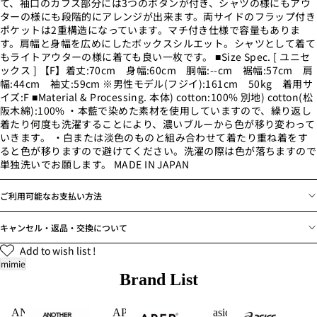
て、袖口のカフス部分には3つのボタンが付き、シャツの様にもアウ
ターの様にも段階的にアレンジが出来ます。両サイドのフラップ付き
ポケットは2重構造になっています。マチ付き仕様で容量もありま
す。肩幅と身幅を広めにしたボックスシルエット。シャツとして着て
もライトアウターの様に着ても良い一枚です。 ■Size Spec. [ ユニセ
ックス ] 【F】着丈:70cm 身幅:60cm 胴幅:--cm 裾幅:57cm 肩
幅:44cm 袖丈:59cm ※男性モデル(フジイ):161cm 50kg 着用サ
イズ:F ■Material & Processing. 本体) cotton:100% 別地) cotton(松
阪木綿):100% ・本藍で染めた素材を使用していますので、繰り返し
着たり何度も洗濯することにより、濃いブルーから色が移り変わって
いきます。 ・白または淡色のものと組み合わせて着たり重ね着をす
ると色が移りますので避けてください。洗濯の際は色が落ちますので
単独洗いでお願します。 MADE IN JAPAN
ご利用可能なお支払い方法
キャンセル・返品・交換について
Add to wish list !
mimie
Brand List
ANOTHER
APFR
asics