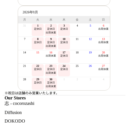
2026年9月
月
火
水
木
金
土
日
31
1
2
3
4
5
6
定休日
定休日
定休日
出荷休業
出荷休業
7
8
9
10
11
12
13
定休日
定休日
定休日
出荷休業
出荷休業
14
15
16
17
18
19
20
出荷休業
定休日
出荷休業
21
22
23
24
25
26
27
定休日
定休日
定休日
出荷休業
出荷休業
28
29
30
1
2
3
4
定休日
定休日
出荷休業
※祝日は店舗のみ営業いたします。
Our Stores
志 - cocorozashi
Diffusion
DOKODO