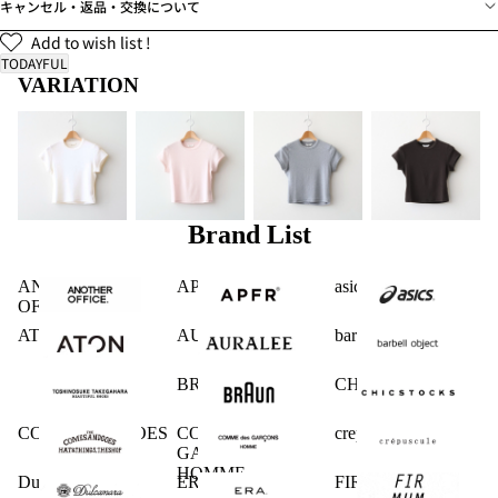
キャンセル・返品・交換について
Add to wish list !
TODAYFUL
VARIATION
Brand List
ANOTHER
APFR
asics
OFFICE
ATON
AURALEE
barbell object
BRAUN
CHICSTOCKS
COMESANDGOES
COMME des
crepuscule
GARCONS
HOMME
Dulcamara
ERA.
FIRMUM