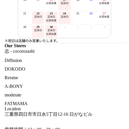
出荷休業
定休日
出荷休業
21
22
23
24
25
26
27
定休日
定休日
定休日
出荷休業
出荷休業
28
29
30
1
2
3
4
定休日
定休日
出荷休業
※祝日は店舗のみ営業いたします。
Our Stores
志 - cocorozashi
Diffusion
DOKODO
Reraise
A-BONY
moderate
FATMAMA
Location
三重県四日市市日永5丁目12-16 日がなビル