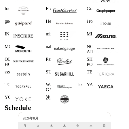
foot the coacher
FreshService
Graphpaper
guepard
Hender Scheme
i ro se
INSCRIRE
mimie
MIZUNO
MONOLITH
nakedgauge
NO CONTROL
AIR
OLD FOLK
Paraboot
SHOES LIKE
HOUSE
POTTERY
ssstein
SUGARHILL
TEATORA
TODAYFUL
Wallet COMME des
YAECA
GARCONS
YOKE
浅野商店
Schedule
2026年8月
月
火
水
木
金
土
日