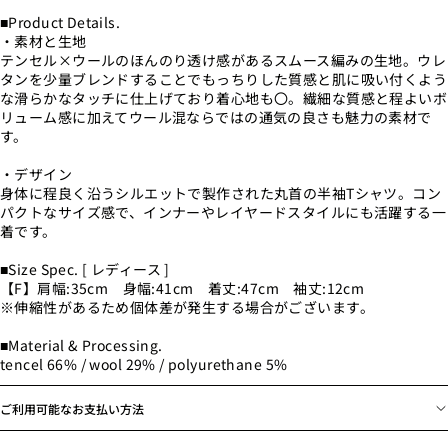
■Product Details.
・素材と生地
テンセル×ウールのほんのり透け感があるスムース編みの生地。ウレ
タンを少量ブレンドすることでもっちりした質感と肌に吸い付くよう
な滑らかなタッチに仕上げており着心地も〇。繊細な質感と程よいボ
リューム感に加えてウール混ならではの通気の良さも魅力の素材で
す。
・デザイン
身体に程良く沿うシルエットで製作された丸首の半袖Tシャツ。コン
パクトなサイズ感で、インナーやレイヤードスタイルにも活躍する一
着です。
■Size Spec. [ レディース ]
【F】肩幅:35cm 身幅:41cm 着丈:47cm 袖丈:12cm
※伸縮性があるため個体差が発生する場合がございます。
■Material & Processing.
tencel 66% / wool 29% / polyurethane 5%
ご利用可能なお支払い方法