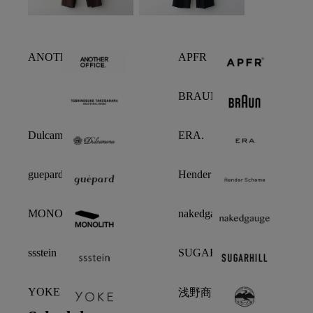
ANOTHER OFFICE
APFR
BRAUN
Dulcamara
ERA.
guepard
Hender Scheme
MONOLITH
nakedgauge
ssstein
SUGARHILL
YOKE
浅野商店