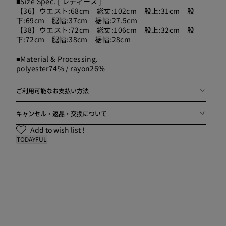
■Size Spec. [ レディース ]
【36】ウエスト:68cm 総丈:102cm 股上:31cm 股
下:69cm 腿幅:37cm 裾幅:27.5cm
【38】ウエスト:72cm 総丈:106cm 股上:32cm 股
女性モデル(ニシ):158cm 
下:72cm 腿幅:38cm 裾幅:28cm
■Material & Processing.
polyester74% / rayon26%
ご利用可能なお支払い方法
キャンセル・返品・交換について
Add to wish list !
TODAYFUL