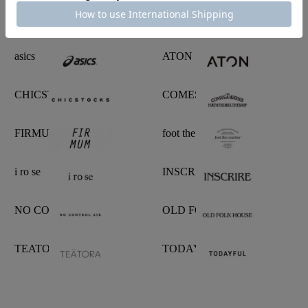
Brand List
asics
ATON
CHICSTOCKS
COMESANDGOES
FIRMUM
foot the coacher
i ro se
INSCRIRE
NO CONTROL AIR
OLD FOLK HOUSE
TEATORA
TODAYFUL