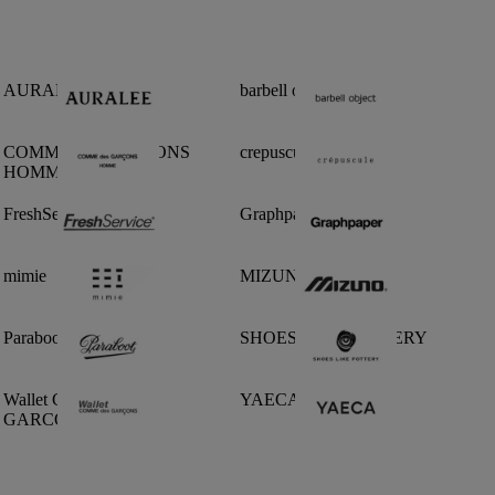
AURALEE
barbell object
COMME des GARCONS
crepuscule
HOMME
FreshService
Graphpaper
mimie
MIZUNO
Paraboot
SHOES LIKE POTTERY
Wallet COMME des
YAECA
GARCONS