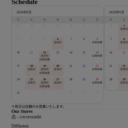
Schedule
2026年8月
2026年9月
月
火
水
木
金
土
日
月
火
27
28
29
30
31
1
2
31
1
定休日
3
4
5
6
7
8
9
7
8
定休日
出荷休業
定休日
10
11
12
13
14
15
16
14
15
定休日
出荷休業
出荷休業
17
18
19
20
21
22
23
21
22
定休日
定休日
定休日
出荷休業
定休日
出荷休業
24
25
26
27
28
29
30
28
29
定休日
定休日
定休日
出荷休業
定休日
出荷休業
31
1
2
3
4
5
6
※祝日は店舗のみ営業いたします。
Our Stores
志 - cocorozashi
Diffusion