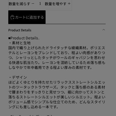
数量を減らす
数量を増やす
カートに追加する
Product Details
■Product Details.
・素材と生地
国内で織り上げられたドライタッチな綾織素材。ポリエス
テルとレーヨンをブレンドしており、程よい肉感がありつ
つ、シャリっとしたタッチがウールのギャバジンを思わせ
る快適な肌当たり。レーヨンを混紡しているため落ち感も
しなやかで年中着用できる程よい厚みの素材です。
・デザイン
ほどよくゆとりを持たせたリラックスストレートシルエッ
トのツータックトラウザーズ。タックと落ち感のある素材
で腰まわりをすっきりと見せつつ、裾に向かってストンと
落ちるストレートシルエットが美しいシルエット。程よい
ボリューム感でシンプルな仕立てのため、どんなスタイリ
ングにも差し込める一本です。