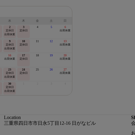
水
木
金
土
日
2
3
4
5
6
定休日
定休日
出荷休業
出荷休業
9
10
11
12
13
定休日
定休日
出荷休業
出荷休業
16
17
18
19
20
出荷休業
定休日
出荷休業
23
24
25
26
27
定休日
定休日
出荷休業
出荷休業
30
1
2
3
4
定休日
出荷休業
Location
S
三重県四日市市日永5丁目12-16 日がなビル