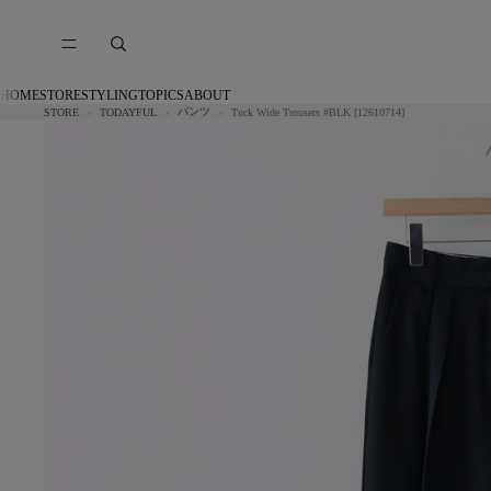
HOME
STORE
STYLING
TOPICS
ABOUT
パンツ
STORE
TODAYFUL
Tuck Wide Trousers #BLK [12610714]