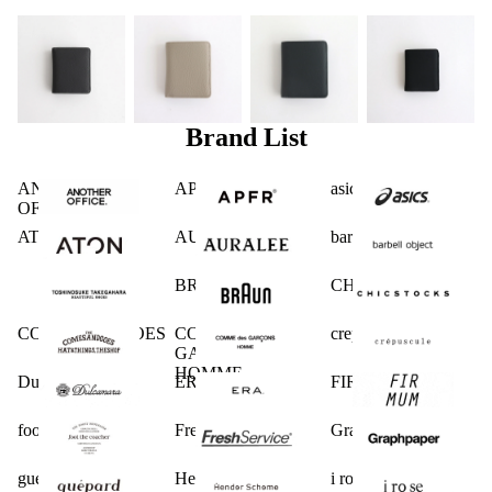
Brand List
ANOTHER
APFR
asics
OFFICE
ATON
AURALEE
barbell object
BRAUN
CHICSTOCKS
COMESANDGOES
COMME des
crepuscule
GARCONS
HOMME
Dulcamara
ERA.
FIRMUM
foot the coacher
FreshService
Graphpaper
guepard
Hender Scheme
i ro se