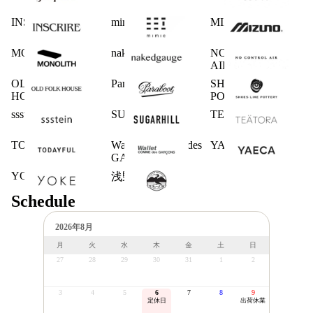
INSCRIRE
mimie
MIZUNO
MONOLITH
nakedgauge
NO CONTROL
AIR
OLD FOLK
Paraboot
SHOES LIKE
HOUSE
POTTERY
ssstein
SUGARHILL
TEATORA
TODAYFUL
Wallet COMME des
YAECA
GARCONS
YOKE
浅野商店
Schedule
2026年8月
月
火
水
木
金
土
日
27
28
29
30
31
1
2
3
4
5
6
7
8
9
定休日
出荷休業