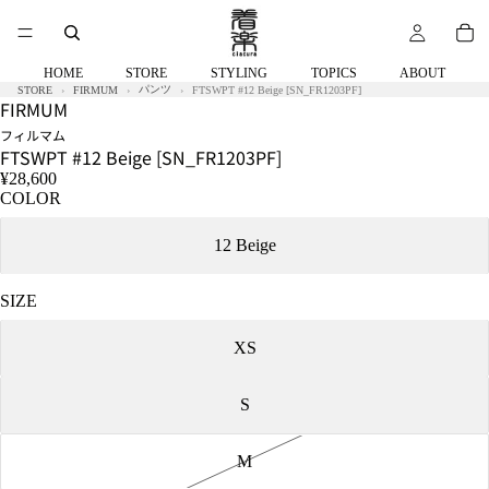
着
着
用
用
サ
サ
イ
イ
HOME
STORE
STYLING
TOPICS
ABOUT
ズ：
ズ：
パンツ
STORE
FIRMUM
FTSWPT #12 Beige [SN_FR1203PF]
FIRMUM
S
S
フィルマム
FTSWPT #12 Beige [SN_FR1203PF]
¥28,600
COLOR
12 Beige
SIZE
XS
S
M