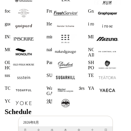
foot the coacher
FreshService
Graphpaper
guepard
Hender Scheme
i ro se
INSCRIRE
mimie
MIZUNO
MONOLITH
nakedgauge
NO CONTROL
AIR
OLD FOLK
Paraboot
SHOES LIKE
HOUSE
POTTERY
ssstein
SUGARHILL
TEATORA
TODAYFUL
Wallet COMME des
YAECA
GARCONS
YOKE
浅野商店
Schedule
2026年8月
月
火
水
木
金
土
日