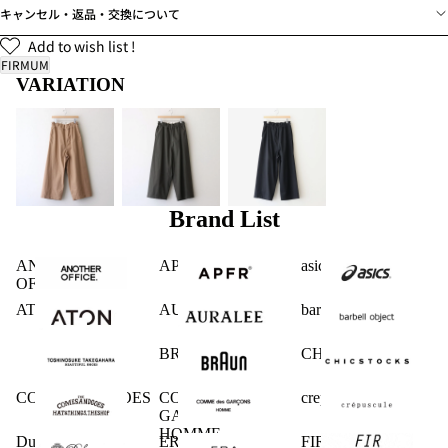
キャンセル・返品・交換について
Add to wish list !
FIRMUM
VARIATION
Brand List
ANOTHER
APFR
asics
OFFICE
ATON
AURALEE
barbell object
BRAUN
CHICSTOCKS
COMESANDGOES
COMME des
crepuscule
GARCONS
HOMME
Dulcamara
ERA.
FIRMUM