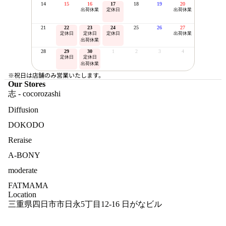
14
15
16
17
18
19
20
出荷休業
定休日
出荷休業
21
22
23
24
25
26
27
定休日
定休日
定休日
出荷休業
出荷休業
28
29
30
1
2
3
4
定休日
定休日
出荷休業
※祝日は店舗のみ営業いたします。
Our Stores
志 - cocorozashi
Diffusion
DOKODO
Reraise
A-BONY
moderate
FATMAMA
Location
三重県四日市市日永5丁目12-16 日がなビル