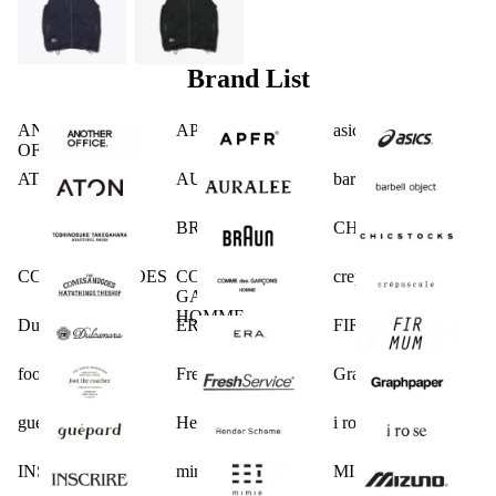
Brand List
ANOTHER
APFR
asics
OFFICE
ATON
AURALEE
barbell object
BRAUN
CHICSTOCKS
COMESANDGOES
COMME des
crepuscule
GARCONS
HOMME
Dulcamara
ERA.
FIRMUM
foot the coacher
FreshService
Graphpaper
guepard
Hender Scheme
i ro se
INSCRIRE
mimie
MIZUNO