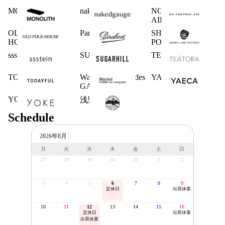
MONOLITH
nakedgauge
NO CONTROL
AIR
OLD FOLK
Paraboot
SHOES LIKE
HOUSE
POTTERY
ssstein
SUGARHILL
TEATORA
TODAYFUL
Wallet COMME des
YAECA
GARCONS
YOKE
浅野商店
Schedule
2026年8月
月
火
水
木
金
土
日
27
28
29
30
31
1
2
3
4
5
6
7
8
9
定休日
出荷休業
10
11
12
13
14
15
16
定休日
出荷休業
出荷休業