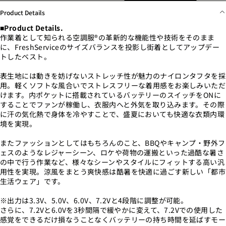
Product Details
■Product Details.
作業着として知られる空調服®の革新的な機能性や技術をそのまま
に、FreshServiceのサイズバランスを投影し街着としてアップデー
トしたベスト。
表生地には動きを妨げないストレッチ性が魅力のナイロンタフタを採
用。軽くソフトな風合いでストレスフリーな着用感をお楽しみいただ
けます。内ポケットに搭載されているバッテリーのスイッチをONに
することでファンが稼働し、衣服内へと外気を取り込みます。その際
に汗の気化熱で身体を冷やすことで、盛夏においても快適な衣類内環
境を実現。
またファッションとしてはもちろんのこと、BBQやキャンプ・野外フ
ェスのようなレジャーシーン、ロケや荷物の運搬といった過酷な暑さ
の中で行う作業など、様々なシーンやスタイルにフィットする高い汎
用性を実現。涼風をまとう爽快感は酷暑を快適に過ごす新しい「都市
生活ウェア」です。
※出力は3.3V、5.0V、6.0V、7.2Vと4段階に調整が可能。
さらに、7.2Vと6.0Vを3秒間隔で緩やかに変えて、7.2Vでの使用した
感覚をできるだけ損なうことなくバッテリーの持ち時間を延ばすモー