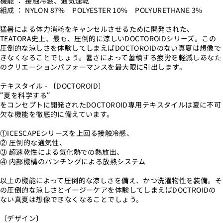
機能 ： 接触冷感、通気速乾
組成 ： NYLON 87% POLYESTER 10% POLYURETHANE 3%
猛暑による体力消耗をキャンセルさせるために開発された、
TEATORA史上、最も、圧倒的に涼しいDOCTOROIDシリーズ。この
圧倒的な涼しさを体験してしまえばDOCTOROIDのない真夏は想像で
きなくなることでしょう。暑さによって蓄積する疲労を軽減しあなた
のクリエーションパフォーマンスを最大限に引出します。
テキスタイル - 〔DOCTOROID〕
“夏を科学する“
をコンセプトに開発されたDOCTOROID専用テキスタイルは夏に不可
欠な機能を徹底的に備えています。
①ICESCAPEシリーズを上回る接触冷感、
② 圧倒的な通気性、
③ 超速乾性による気化熱での熱放出、
④ 内部機構のパンチングによる放熱システム
以上の機能によって圧倒的な涼しさを備え、かつ洗濯物性を装備。そ
の圧倒的な涼しさとイージーケアを体験してしまえばDOCTROIDの
ない真夏は想像できなくなることでしょう。
〔デザイン〕