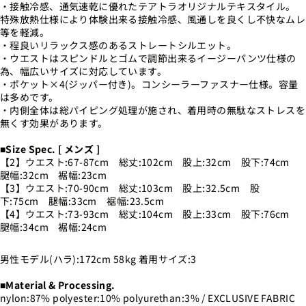
・接触冷感、通気速乾に優れたテアトラオリジナルテキスタイル。
特殊放熱仕様により体験出来る接触冷感、風通しを良くし不快なムレ
等を軽減。
・程良いリラックス感のあるストレートシルエット。
・ウエストはスピンドルとゴムで調節出来るイージーパンツ仕様の
為、幅広いサイズに対応しています。
・ポケット×4(ジッパー付き)。コンシーラーファスナー仕様。容量
は多めです。
・内側全体は総パイピング処理が施され、着用時の無駄なストレスを
無くす効果があります。
■Size Spec. [ メンズ ]
【2】ウエスト:67-87cm 総丈:102cm 股上:32cm 股下:74cm
腿幅:32cm 裾幅:23cm
【3】ウエスト:70-90cm 総丈:103cm 股上:32.5cm 股
下:75cm 腿幅:33cm 裾幅:23.5cm
【4】ウエスト:73-93cm 総丈:104cm 股上:33cm 股下:76cm
腿幅:34cm 裾幅:24cm
男性モデル(ハラ):172cm 58kg 着用サイズ:3
■Material & Processing.
nylon:87% polyester:10% polyurethan:3% / EXCLUSIVE FABRIC