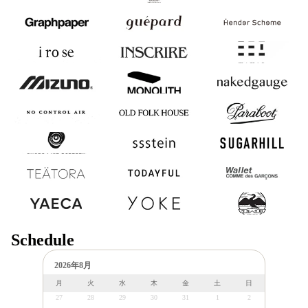
Graphpaper
guepard
Hender Scheme
i ro se
INSCRIRE
mimie
MIZUNO
MONOLITH
nakedgauge
NO CONTROL
OLD FOLK
Paraboot
AIR
HOUSE
SHOES LIKE
ssstein
SUGARHILL
POTTERY
TEATORA
TODAYFUL
Wallet COMME des
GARCONS
YAECA
YOKE
浅野商店
Schedule
2026年8月
月
火
水
木
金
土
日
27
28
29
30
31
1
2