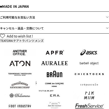
■MADE IN JAPAN
ご利用可能なお支払い方法
キャンセル・返品・交換について
Add to wish list !
TEATORA
テアトラ
パンツ
メンズ
ANOTHER
APFR
asics
OFFICE
ATON
AURALEE
barbell object
BEAUTIFUL
BRAUN
CHICSTOCKS
SHOES
COMESANDGOES
COMME des
crepuscule
GARCONS
HOMME
Dulcamara
ERA.
FIRMUM
FOOT INDUSTRY
foot the coacher
FreshService