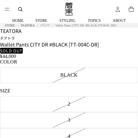
HOME
STORE
STYLING
TOPICS
ABOUT
パンツ
STORE
TEATORA
Wallet Pants CITY DR #BLACK [TT-004C-DR]
TEATORA
テアトラ
Wallet Pants CITY DR #BLACK [TT-004C-DR]
SOLD OUT
¥44,000
COLOR
BLACK
SIZE
2
3
4