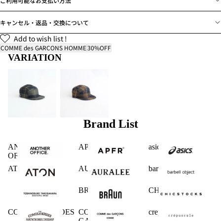
ご利用可能なお支払い方法
キャンセル・返品・交換について
Add to wish list !
COMME des GARCONS HOMME
30%OFF
VARIATION
Brand List
ANOTHER
APFR
asics
OFFICE
ATON
AURALEE
barbell object
BRAUN
CHICSTOCKS
COMESANDGOES
COMME des
crepuscule
GARCONS