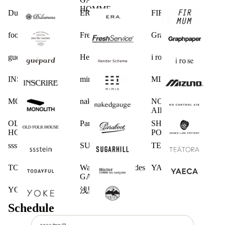
HOMME
Dulcamara
ERA.
FIRMUM
foot the coacher
FreshService
Graphpaper
guepard
Hender Scheme
i ro se
INSCRIRE
mimie
MIZUNO
MONOLITH
nakedgauge
NO CONTROL
AIR
OLD FOLK
Paraboot
SHOES LIKE
HOUSE
POTTERY
ssstein
SUGARHILL
TEATORA
TODAYFUL
Wallet COMME des
YAECA
GARCONS
YOKE
浅野商店
Schedule