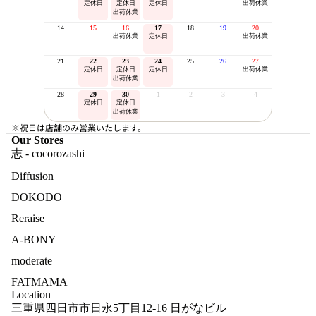
定休日
定休日
定休日
出荷休業
出荷休業
14
15
16
17
18
19
20
出荷休業
定休日
出荷休業
21
22
23
24
25
26
27
定休日
定休日
定休日
出荷休業
出荷休業
28
29
30
1
2
3
4
定休日
定休日
出荷休業
※祝日は店舗のみ営業いたします。
Our Stores
志 - cocorozashi
Diffusion
DOKODO
Reraise
A-BONY
moderate
FATMAMA
Location
三重県四日市市日永5丁目12-16 日がなビル