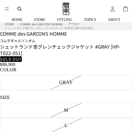
58kg
着
用
サ
HOME
STORE
STYLING
TOPICS
ABOUT
イ
アウター
STORE
COMME des GARCONS HOMME
ズ：
シェットランド杢グレンチェックジャケット #GRAY [HP-T022-051]
COMME des GARCONS HOMME
M
コムデギャルソンオム
シェットランド杢グレンチェックジャケット #GRAY [HP-
T022-051]
SOLD OUT
¥86,900
COLOR
GRAY
SIZE
M
L