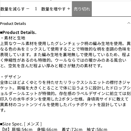
売り切れ
数量を減らす
数量を増やす
Product Details
■Product Details.
・素材と生地
上質なウール素材を使用したグレンチェック柄の編み生地を使用。異
なる色の糸をミックスして使用することで特徴的な柄を杢調の色味を
表現しています。また編み生地を裏地無しで使用しているため、程よ
く伸縮性があるのも特徴的。ウールならではの暖かみのある風合い
と、空気を含んだ程よい厚みと軽さが魅力の素材です。
・デザイン
全体にほどよくゆとりを持たせたリラックスシルエットの襟付きジャ
ケット。肩幅を大きくとることで体に沿うように設計したドロップシ
ョルダーシルエットが特徴的。存在感のラペルデザインに前立ては刻
印入りの水牛ボタンを使用した2ボタン仕様。身頃両サイドに敢えて
異素材のコットンツイルを使用したパッチポケットを設計していま
す。
■Size Spec. [ メンズ ]
【M】肩幅:54cm 身幅:66cm 着丈:72cm 袖丈:58cm