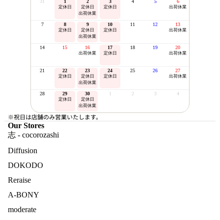
31
1
2
3
4
5
6
定休日
定休日
定休日
出荷休業
出荷休業
7
8
9
10
11
12
13
定休日
定休日
定休日
出荷休業
出荷休業
14
15
16
17
18
19
20
出荷休業
定休日
出荷休業
21
22
23
24
25
26
27
定休日
定休日
定休日
出荷休業
出荷休業
28
29
30
1
2
3
4
定休日
定休日
出荷休業
※祝日は店舗のみ営業いたします。
Our Stores
志 - cocorozashi
Diffusion
DOKODO
Reraise
A-BONY
moderate