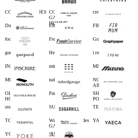
COMESANDGOES
COMME des
crepuscule
GARCONS
HOMME
Dulcamara
ERA.
FIRMUM
foot the coacher
FreshService
Graphpaper
guepard
Hender Scheme
i ro se
INSCRIRE
mimie
MIZUNO
MONOLITH
nakedgauge
NO CONTROL
AIR
OLD FOLK
Paraboot
SHOES LIKE
HOUSE
POTTERY
ssstein
SUGARHILL
TEATORA
TODAYFUL
Wallet COMME des
YAECA
GARCONS
YOKE
浅野商店