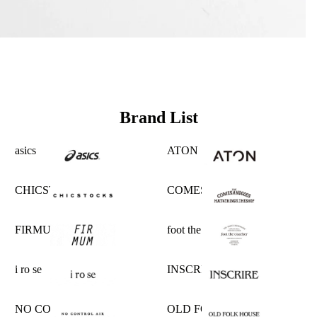
Brand List
asics
ATON
CHICSTOCKS
COMESANDGOES
FIRMUM
foot the coacher
i ro se
INSCRIRE
NO CONTROL AIR
OLD FOLK HOUSE