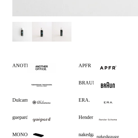
ANOTHER OFFICE
APFR
BRAUN
Dulcamara
ERA.
guepard
Hender Scheme
MONOLITH
nakedgauge