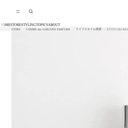
HOME
STORE
STYLING
TOPICS
ABOUT
ライフスタイル雑貨
STORE
COMME des GARCONS PARFUMS
KYOTO [BZ-I003