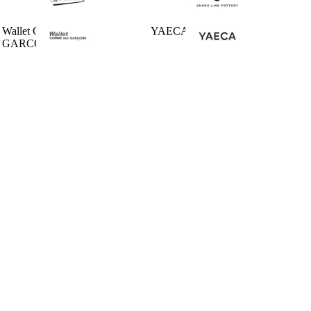
Wallet COMME des
YAECA
GARCONS