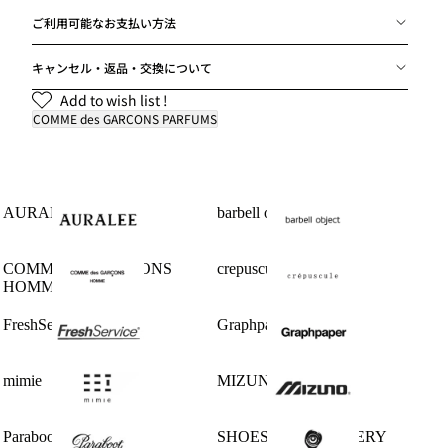
ご利用可能なお支払い方法
キャンセル・返品・交換について
Add to wish list !
COMME des GARCONS PARFUMS
AURALEE
barbell object
COMME des GARCONS
crepuscule
HOMME
FreshService
Graphpaper
mimie
MIZUNO
Paraboot
SHOES LIKE POTTERY