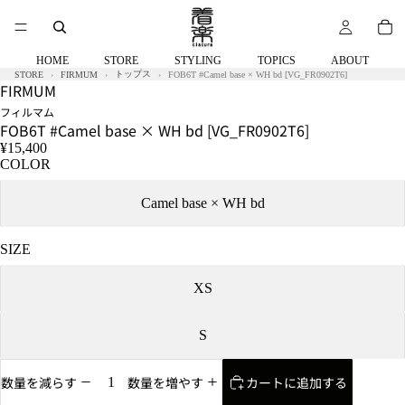
着
着
着
着
用
用
用
用
サ
サ
サ
サ
イ
イ
イ
イ
HOME
STORE
STYLING
TOPICS
ABOUT
ズ：
ズ：
ズ：
ズ：
トップス
STORE
FIRMUM
FOB6T #Camel base × WH bd [VG_FR0902T6]
FIRMUM
S
S
S
S
フィルマム
FOB6T #Camel base × WH bd [VG_FR0902T6]
¥15,400
COLOR
Camel base × WH bd
SIZE
XS
S
カートに追加する
数量を減らす
数量を増やす