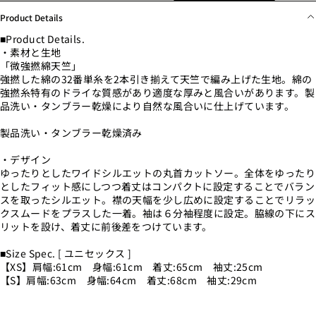
Product Details
■Product Details.
・素材と生地
「微強撚綿天竺」
強撚した綿の32番単糸を2本引き揃えて天竺で編み上げた生地。綿の
強撚糸特有のドライな質感があり適度な厚みと風合いがあります。製
品洗い・タンブラー乾燥により自然な風合いに仕上げています。
製品洗い・タンブラー乾燥済み
・デザイン
ゆったりとしたワイドシルエットの丸首カットソー。全体をゆったり
としたフィット感にしつつ着丈はコンパクトに設定することでバラン
スを取ったシルエット。襟の天幅を少し広めに設定することでリラッ
クスムードをプラスした一着。袖は６分袖程度に設定。脇線の下にス
リットを設け、着丈に前後差をつけています。
■Size Spec. [ ユニセックス ]
【XS】肩幅:61cm 身幅:61cm 着丈:65cm 袖丈:25cm
【S】肩幅:63cm 身幅:64cm 着丈:68cm 袖丈:29cm