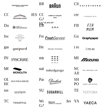
BRAUN
CHICSTOCKS
COMESANDGOES
COMME des
crepuscule
GARCONS
HOMME
Dulcamara
ERA.
FIRMUM
foot the coacher
FreshService
Graphpaper
guepard
Hender Scheme
i ro se
INSCRIRE
mimie
MIZUNO
MONOLITH
nakedgauge
NO CONTROL
AIR
OLD FOLK
Paraboot
SHOES LIKE
HOUSE
POTTERY
ssstein
SUGARHILL
TEATORA
TODAYFUL
Wallet COMME des
YAECA
GARCONS