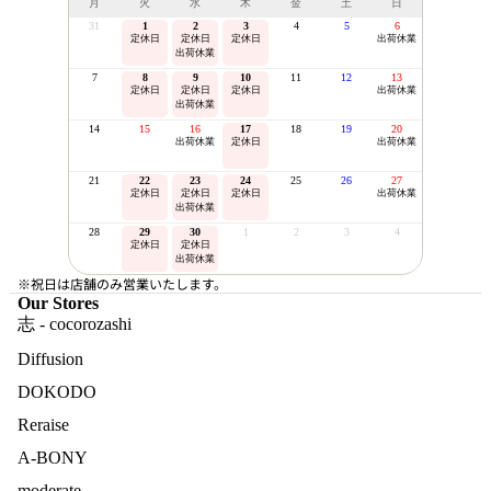
月
火
水
木
金
土
日
31
1
2
3
4
5
6
定休日
定休日
定休日
出荷休業
出荷休業
7
8
9
10
11
12
13
定休日
定休日
定休日
出荷休業
出荷休業
14
15
16
17
18
19
20
出荷休業
定休日
出荷休業
21
22
23
24
25
26
27
定休日
定休日
定休日
出荷休業
出荷休業
28
29
30
1
2
3
4
定休日
定休日
出荷休業
※祝日は店舗のみ営業いたします。
Our Stores
志 - cocorozashi
Diffusion
DOKODO
Reraise
A-BONY
moderate