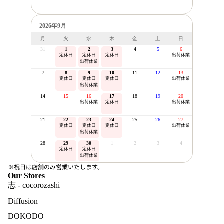
2026年9月
月
火
水
木
金
土
日
31
1
2
3
4
5
6
定休日
定休日
定休日
出荷休業
出荷休業
7
8
9
10
11
12
13
定休日
定休日
定休日
出荷休業
出荷休業
14
15
16
17
18
19
20
出荷休業
定休日
出荷休業
21
22
23
24
25
26
27
定休日
定休日
定休日
出荷休業
出荷休業
28
29
30
1
2
3
4
定休日
定休日
出荷休業
※祝日は店舗のみ営業いたします。
Our Stores
志 - cocorozashi
Diffusion
DOKODO