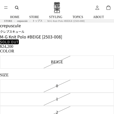
着
着
用
用
サ
サ
イ
イ
HOME
STORE
STYLING
TOPICS
ABOUT
ズ：
ズ：
トップス
STORE
crepuscule
M-G Knit Polo #BEIGE [2503-008]
crepuscule
2
1
クレプスキュール
M-G Knit Polo #BEIGE [2503-008]
SOLD OUT
¥24,200
COLOR
BEIGE
SIZE
0
1
2