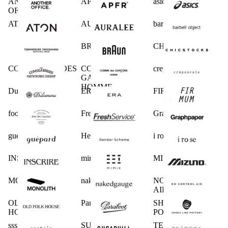
ANOTHER
APFR
asics
OFFICE
ATON
AURALEE
barbell object
BRAUN
CHICSTOCKS
COMESANDGOES
COMME des
crepuscule
GARCONS
HOMME
Dulcamara
ERA.
FIRMUM
foot the coacher
FreshService
Graphpaper
guepard
Hender Scheme
i ro se
INSCRIRE
mimie
MIZUNO
MONOLITH
nakedgauge
NO CONTROL
AIR
OLD FOLK
Paraboot
SHOES LIKE
HOUSE
POTTERY
ssstein
SUGARHILL
TEATORA