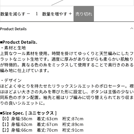
売り切れ
数量を減らす
数量を増やす
Product Details
■Product Details.
・素材と生地
上質なウール素材を使用。時間を掛けてゆっくりと天竺編みにしたフ
ラットなニット生地です。適度に厚みがありながらも柔らかい肌触り
が特徴的。異なる色の糸をミックスして使用することで奥行きのある
編み地に仕上げています。
・デザイン
ほどよくゆとりを持たせたリラックスシルエットのポロセーター。襟
はほどよい大きさの丸みを帯びた形に設定し、ボタンは主張の少ない
同系色のボタン配置。袖先と裾はリブ編みに切り替えられており収ま
りの良いシルエットに。
■Size Spec. [ ユニセックス ]
【0】身幅:58cm 着丈:63cm 裄丈:87cm
【1】身幅:62cm 着丈:67cm 裄丈:89cm
【2】身幅:66cm 着丈:70cm 裄丈:91cm