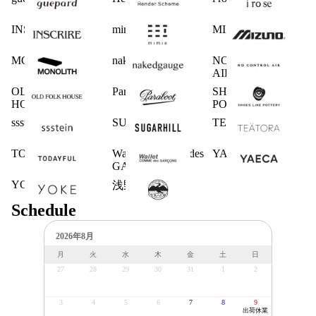
INSCRIRE
mimie
MIZUNO
MONOLITH
nakedgauge
NO CONTROL
AIR
OLD FOLK
Paraboot
SHOES LIKE
HOUSE
POTTERY
ssstein
SUGARHILL
TEATORA
TODAYFUL
Wallet COMME des
YAECA
GARCONS
YOKE
浅野商店
Schedule
2026年8月
月
火
水
木
金
土
日
27
28
29
30
31
1
2
3
4
5
6
7
8
9
出荷休業