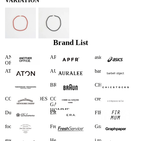
VARIATION
Brand List
ANOTHER
APFR
asics
OFFICE
ATON
AURALEE
barbell object
BRAUN
CHICSTOCKS
COMESANDGOES
COMME des
crepuscule
GARCONS
HOMME
Dulcamara
ERA.
FIRMUM
foot the coacher
FreshService
Graphpaper
guepard
Hender Scheme
i ro se