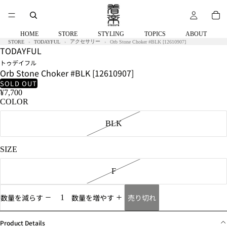
HOME
STORE
STYLING
TOPICS
ABOUT
アクセサリー
STORE
TODAYFUL
Orb Stone Choker #BLK [12610907]
TODAYFUL
トゥデイフル
Orb Stone Choker #BLK [12610907]
SOLD OUT
¥7,700
COLOR
BLK
SIZE
F
売り切れ
数量を減らす
数量を増やす
Product Details