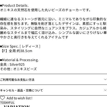
■Product Details.
オニキスの天然石を使用した丸いビーズのチョーカーです。
繊細に連なるストーンが首元に沿い、ミニマルでありながら印象的な
存在感を放ちます。無駄を削ぎ落としたデザインは、素肌にすっと馴
染み、スタイリングに自然なニュアンスをプラス。カジュアルから綺
麗めなスタイルまで幅広く溶け込み、シンプルな装いにさりげない華
やかさと奥行きを与えてくれるアイテムです
■Size Spec. [ レディース ]
【F】全周:約38.5cm
■Material & Processing.
金具 : Silver925
その他 : オニキスビーズ
ご利用可能なお支払い方法
キャンセル・返品・交換について
Add to wish list !
TODAYFUL